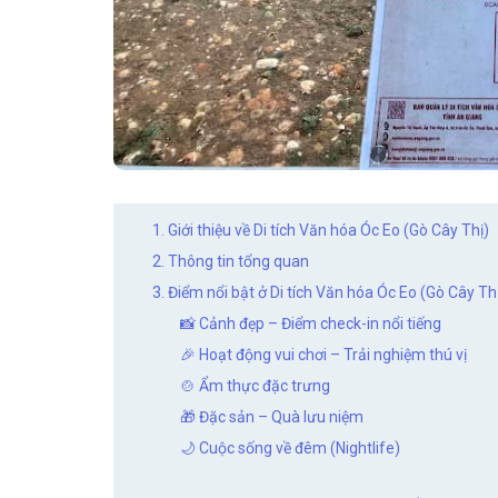
1. Giới thiệu về Di tích Văn hóa Óc Eo (Gò Cây Thị)
2. Thông tin tổng quan
3. Điểm nổi bật ở Di tích Văn hóa Óc Eo (Gò Cây Th
📸 Cảnh đẹp – Điểm check-in nổi tiếng
🎉 Hoạt động vui chơi – Trải nghiệm thú vị
🍲 Ẩm thực đặc trưng
🎁 Đặc sản – Quà lưu niệm
🌙 Cuộc sống về đêm (Nightlife)