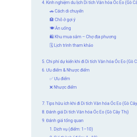
4. Kinh nghiệm du lịch Di tích Văn hóa Óc Eo (Gò C
🚗 Cách di chuyển
🏨 Chỗ ở gợi ý
🍽️ Ăn uống
🛍️ Khu mua sắm – Chợ địa phương
🗓️ Lịch trình tham khảo
5. Chi phí dự kiến khi đi Di tích Văn hóa Óc Eo (Gò 
6. Ưu điểm & Nhược điểm
✅ Ưu điểm
❌ Nhược điểm
7. Tips hữu ích khi đi Di tích Văn hóa Óc Eo (Gò Cây
8. Đánh giá Di tích Văn hóa Óc Eo (Gò Cây Thị)
9. Đánh giá tổng quan
1. Dịch vụ (điểm: 1–10)