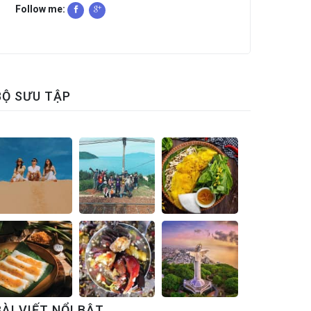
Follow me:
BỘ SƯU TẬP
BÀI VIẾT NỔI BẬT