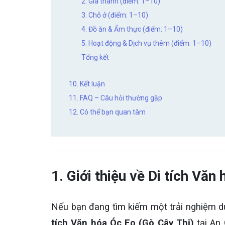
2. Giá thành (điểm: 1–10)
3. Chỗ ở (điểm: 1–10)
4. Đồ ăn & Ẩm thực (điểm: 1–10)
5. Hoạt động & Dịch vụ thêm (điểm: 1–10)
Tổng kết
10. Kết luận
11. FAQ – Câu hỏi thường gặp
12. Có thể bạn quan tâm
1. Giới thiệu về Di tích Văn
Nếu bạn đang tìm kiếm một trải nghiệm du
tích Văn hóa Óc Eo (Gò Cây Thị)
tại An 