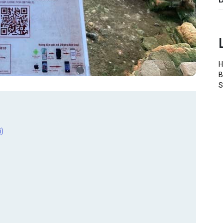
H
B
S
ị)