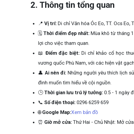
2. Thông tin tổng quan
📍
Vị trí:
Di chỉ Văn hóa Óc Eo, TT. Ocs Eo, 
🗓️
Thời điểm đẹp nhất:
Mùa khô từ tháng 11
lợi cho việc tham quan.
📖
Điểm đặc biệt:
Di chỉ khảo cổ học thu
vương quốc Phù Nam, với các hiện vật gạch
👤
Ai nên đi:
Những người yêu thích lịch sử
đình muốn tìm hiểu về cội nguồn.
🕒
Thời gian lưu trú lý tưởng:
0.5 - 1 ngày đ
📞
Số điện thoại:
0296 6259 659
🌐
Google Map:
Xem bản đồ
⏰
Giờ mở cửa:
Thứ Hai - Chủ Nhật: Mở cửa