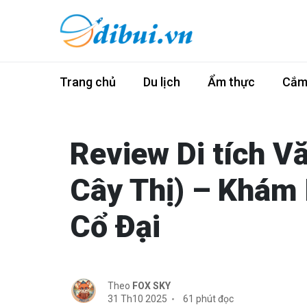
Trang chủ
Du lịch
Ẩm thực
Cắm 
Review Di tích V
Cây Thị) – Khám
Cổ Đại
Theo
FOX SKY
31 Th10 2025
61 phút đọc