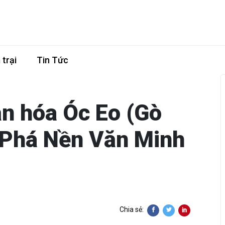
trại
Tin Tức
ăn hóa Óc Eo (Gò
 Phá Nền Văn Minh
Chia sẻ: