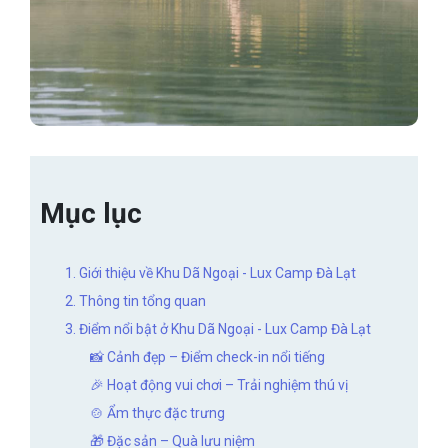
Mục lục
1. Giới thiệu về Khu Dã Ngoại - Lux Camp Đà Lạt
2. Thông tin tổng quan
3. Điểm nổi bật ở Khu Dã Ngoại - Lux Camp Đà Lạt
📸 Cảnh đẹp – Điểm check-in nổi tiếng
🎉 Hoạt động vui chơi – Trải nghiệm thú vị
🍲 Ẩm thực đặc trưng
🎁 Đặc sản – Quà lưu niệm