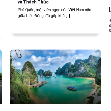
và Thách Thức
Phú Quốc, một viên ngọc của Việt Nam nằm
giữa biển Đông, đã gặp khó [...]
H
B
S