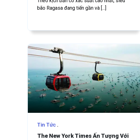
Theo kịch bản có xác suất cao nhất, siêu
bão Ragasa đang tiến gần và [...]
Tin Tức
The New York Times Ấn Tượng Với