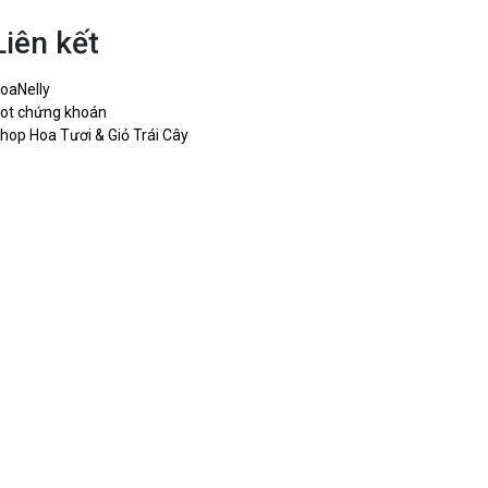
Liên kết
oaNelly
ot chứng khoán
hop Hoa Tươi & Giỏ Trái Cây