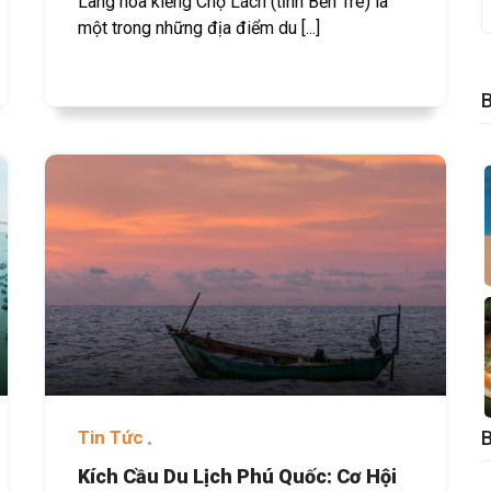
Làng hoa kiểng Chợ Lách (tỉnh Bến Tre) là
một trong những địa điểm du [...]
Tin Tức
Kích Cầu Du Lịch Phú Quốc: Cơ Hội