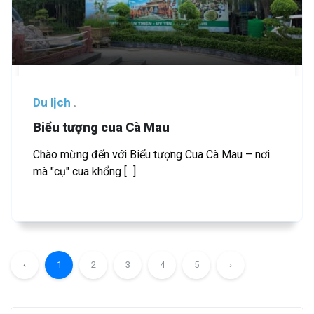
Du lịch
Biểu tượng cua Cà Mau
Chào mừng đến với Biểu tượng Cua Cà Mau – nơi
mà "cụ" cua khổng [...]
‹
1
2
3
4
5
›