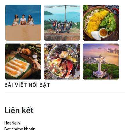
BÀI VIẾT NỔI BẬT
Liên kết
HoaNelly
Bot chứng khoán