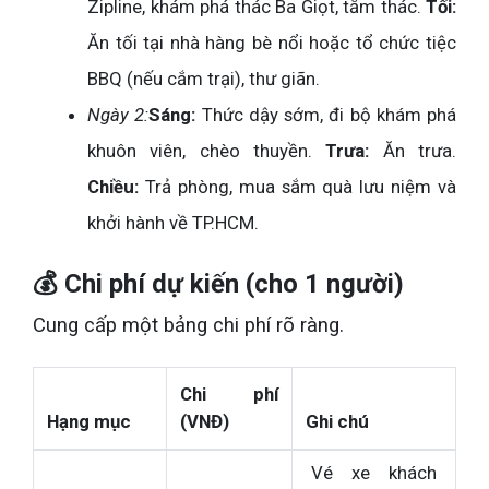
Zipline, khám phá thác Ba Giọt, tắm thác.
Tối:
Ăn tối tại nhà hàng bè nổi hoặc tổ chức tiệc
BBQ (nếu cắm trại), thư giãn.
Ngày 2:
Sáng:
Thức dậy sớm, đi bộ khám phá
khuôn viên, chèo thuyền.
Trưa:
Ăn trưa.
Chiều:
Trả phòng, mua sắm quà lưu niệm và
khởi hành về TP.HCM.
💰 Chi phí dự kiến (cho 1 người)
Cung cấp một bảng chi phí rõ ràng.
Chi phí
Hạng mục
(VNĐ)
Ghi chú
Vé xe khách