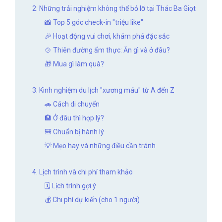
2. Những trải nghiệm không thể bỏ lỡ tại Thác Ba Giọt
📸 Top 5 góc check-in "triệu like"
🎉 Hoạt động vui chơi, khám phá đặc sắc
🍲 Thiên đường ẩm thực: Ăn gì và ở đâu?
🎁 Mua gì làm quà?
3. Kinh nghiệm du lịch "xương máu" từ A đến Z
🚗 Cách di chuyển
🏨 Ở đâu thì hợp lý?
🎒 Chuẩn bị hành lý
💡 Mẹo hay và những điều cần tránh
4. Lịch trình và chi phí tham khảo
🗓️ Lịch trình gợi ý
💰 Chi phí dự kiến (cho 1 người)