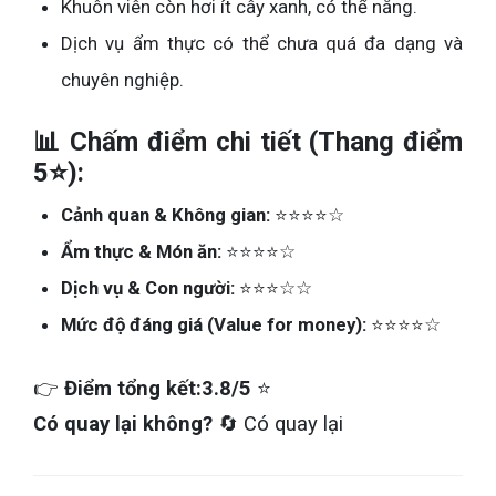
Khuôn viên còn hơi ít cây xanh, có thể nắng.
Dịch vụ ẩm thực có thể chưa quá đa dạng và
chuyên nghiệp.
📊 Chấm điểm chi tiết (Thang điểm
5⭐):
Cảnh quan & Không gian:
⭐⭐⭐⭐☆
Ẩm thực & Món ăn:
⭐⭐⭐⭐☆
Dịch vụ & Con người:
⭐⭐⭐☆☆
Mức độ đáng giá (Value for money):
⭐⭐⭐⭐☆
👉
Điểm tổng kết:
3.8/5
⭐
Có quay lại không?
🔄 Có quay lại