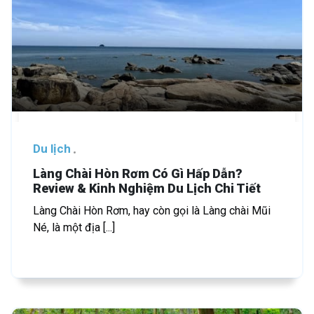
Du lịch
Làng Chài Hòn Rơm Có Gì Hấp Dẫn?
Review & Kinh Nghiệm Du Lịch Chi Tiết
Làng Chài Hòn Rơm, hay còn gọi là Làng chài Mũi
Né, là một địa [...]