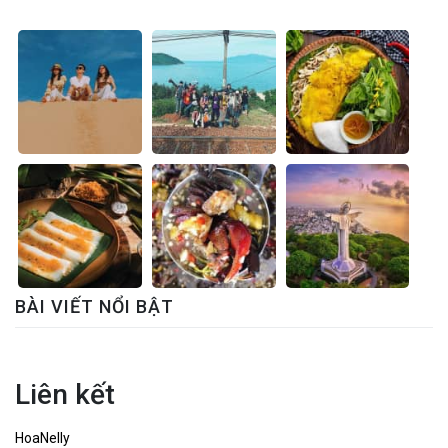
BÀI VIẾT NỔI BẬT
Liên kết
HoaNelly