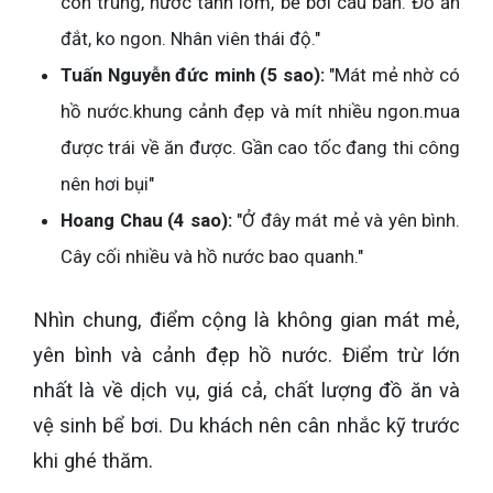
côn trùng, nước tanh lòm, bể bơi cáu bẩn. Đồ ăn
đắt, ko ngon. Nhân viên thái độ."
Tuấn Nguyễn đức minh (5 sao):
"Mát mẻ nhờ có
hồ nước.khung cảnh đẹp và mít nhiều ngon.mua
được trái về ăn được. Gần cao tốc đang thi công
nên hơi bụi"
Hoang Chau (4 sao):
"Ở đây mát mẻ và yên bình.
Cây cối nhiều và hồ nước bao quanh."
Nhìn chung, điểm cộng là không gian mát mẻ,
yên bình và cảnh đẹp hồ nước. Điểm trừ lớn
nhất là về dịch vụ, giá cả, chất lượng đồ ăn và
vệ sinh bể bơi. Du khách nên cân nhắc kỹ trước
khi ghé thăm.