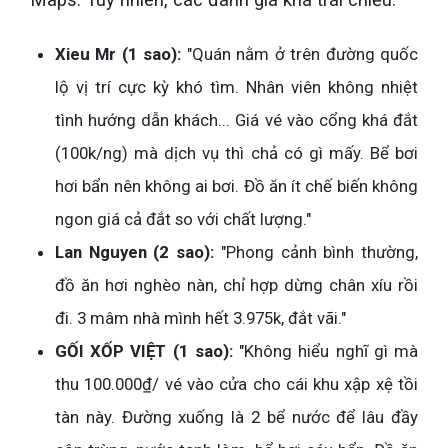
Maps. Tuy nhiên, các đánh giá khá trái chiều:
Xieu Mr (1 sao):
"Quán nằm ở trên đường quốc
lộ vị trí cực kỳ khó tìm. Nhân viên không nhiệt
tình hướng dẫn khách... Giá vé vào cổng khá đắt
(100k/ng) mà dịch vụ thì chả có gì mấy. Bể bơi
hơi bẩn nên không ai bơi. Đồ ăn ít chế biến không
ngon giá cả đắt so với chất lượng."
Lan Nguyen (2 sao):
"Phong cảnh bình thường,
đồ ăn hơi nghèo nàn, chỉ hợp dừng chân xíu rồi
đi. 3 mâm nhà mình hết 3.975k, đắt vãi."
GỐI XỐP VIỆT (1 sao):
"Không hiểu nghĩ gì mà
thu 100.000₫/ vé vào cửa cho cái khu xập xệ tồi
tàn này. Đường xuống là 2 bể nước để lâu đầy