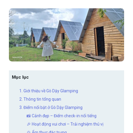
Mục lục
1. Giới thiệu về Gò Dậy Glamping
2. Thông tin tổng quan
3. Điểm nổi bật ở Gò Dậy Glamping
📸 Cảnh đẹp – Điểm check-in nổi tiếng
🎉 Hoạt động vui chơi – Trải nghiệm thú vị
🍲 Ẩm thực đặc trưng