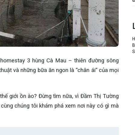
H
B
S
homestay 3 hùng Cà Mau – thiên đường sông
 thuật và những bữa ăn ngon là “chân ái” của mọi
 thế giới ồn ào? Đừng tìm nữa, vì Đầm Thị Tường
y cùng chúng tôi khám phá xem nơi này có gì mà