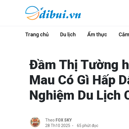
Trang chủ
Du lịch
Ẩm thực
Cắm 
Đầm Thị Tường h
Mau Có Gì Hấp D
Nghiệm Du Lịch C
Theo
FOX SKY
28 Th10 2025
65 phút đọc