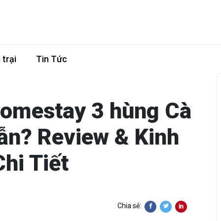
trại
Tin Tức
omestay 3 hùng Cà
ẫn? Review & Kinh
hi Tiết
Chia sẻ: