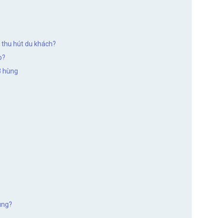
 thu hút du khách?
o?
3 hùng
ùng?