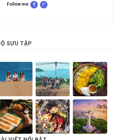
Follow me:
BỘ SƯU TẬP
BÀI VIẾT NỔI BẬT