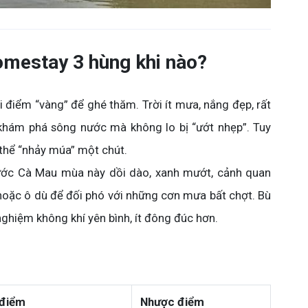
omestay 3 hùng khi nào?
i điểm “vàng” để ghé thăm. Trời ít mưa, nắng đẹp, rất
khám phá sông nước mà không lo bị “ướt nhẹp”. Tuy
 thể “nhảy múa” một chút.
ớc Cà Mau mùa này dồi dào, xanh mướt, cảnh quan
hoặc ô dù để đối phó với những cơn mưa bất chợt. Bù
 nghiệm không khí yên bình, ít đông đúc hơn.
điểm
Nhược điểm