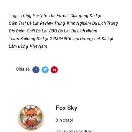
Tags:
Trũng Party In The Forest
Glamping Đà Lạt
Cắm Trại Đà Lạt
Review Trũng
Kinh Nghiệm Du Lịch Trũng
Địa Điểm Chill Đà Lạt
BBQ Đà Lạt
Du Lịch Nhóm
Team Building Đà Lạt
29M3+9P6 Lạc Dương
Lát
Đà Lạt
Lâm Đồng
Việt Nam
Chia sẻ:
Fox Sky
Xin chào!
Tôi là Fox - Fox đi bụi.