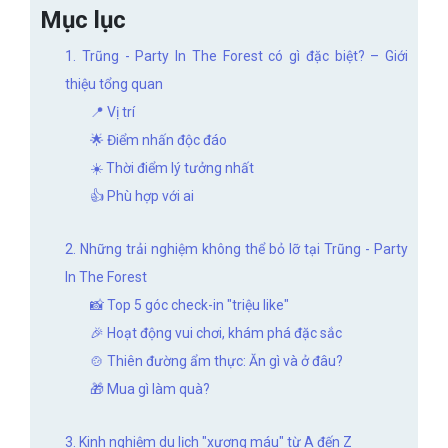
Mục lục
1. Trũng - Party In The Forest có gì đặc biệt? – Giới
thiệu tổng quan
📍 Vị trí
🌟 Điểm nhấn độc đáo
☀️ Thời điểm lý tưởng nhất
👍 Phù hợp với ai
2. Những trải nghiệm không thể bỏ lỡ tại Trũng - Party
In The Forest
📸 Top 5 góc check-in "triệu like"
🎉 Hoạt động vui chơi, khám phá đặc sắc
🍲 Thiên đường ẩm thực: Ăn gì và ở đâu?
🎁 Mua gì làm quà?
3. Kinh nghiệm du lịch "xương máu" từ A đến Z