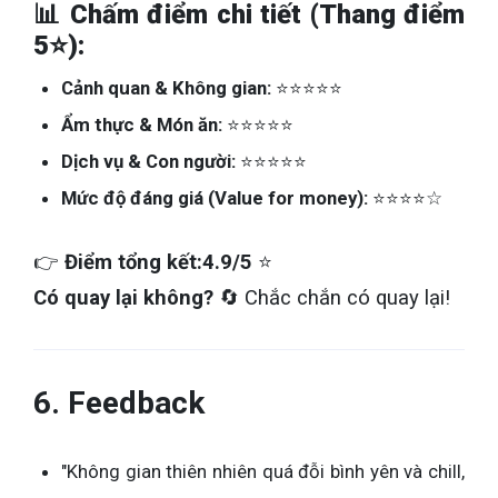
📊 Chấm điểm chi tiết (Thang điểm
5⭐):
Cảnh quan & Không gian:
⭐⭐⭐⭐⭐
Ẩm thực & Món ăn:
⭐⭐⭐⭐⭐
Dịch vụ & Con người:
⭐⭐⭐⭐⭐
Mức độ đáng giá (Value for money):
⭐⭐⭐⭐☆
👉
Điểm tổng kết:
4.9/5
⭐
Có quay lại không?
🔄 Chắc chắn có quay lại!
6. Feedback
"Không gian thiên nhiên quá đỗi bình yên và chill,