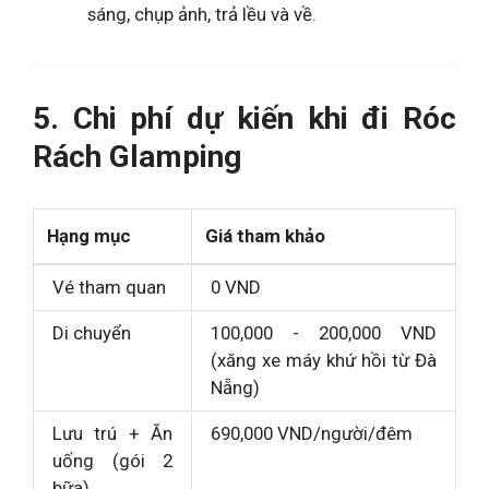
sáng, chụp ảnh, trả lều và về.
5. Chi phí dự kiến khi đi Róc
Rách Glamping
Hạng mục
Giá tham khảo
Vé tham quan
0 VND
Di chuyển
100,000 - 200,000 VND
(xăng xe máy khứ hồi từ Đà
Nẵng)
Lưu trú + Ăn
690,000 VND/người/đêm
uống (gói 2
bữa)