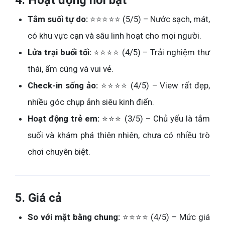
4. Hoạt động nổi bật
Tắm suối tự do:
⭐⭐⭐⭐⭐ (5/5) – Nước sạch, mát,
có khu vực cạn và sâu linh hoạt cho mọi người.
Lửa trại buổi tối:
⭐⭐⭐⭐ (4/5) – Trải nghiệm thư
thái, ấm cúng và vui vẻ.
Check-in sống ảo:
⭐⭐⭐⭐ (4/5) – View rất đẹp,
nhiều góc chụp ảnh siêu kinh điển.
Hoạt động trẻ em:
⭐⭐⭐ (3/5) – Chủ yếu là tắm
suối và khám phá thiên nhiên, chưa có nhiều trò
chơi chuyên biệt.
5. Giá cả
So với mặt bằng chung:
⭐⭐⭐⭐ (4/5) – Mức giá