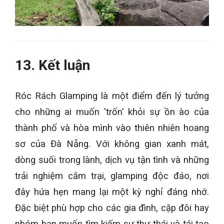
13. Kết luận
Róc Rách Glamping là một điểm đến lý tưởng
cho những ai muốn 'trốn' khỏi sự ồn ào của
thành phố và hòa mình vào thiên nhiên hoang
sơ của Đà Nẵng. Với không gian xanh mát,
dòng suối trong lành, dịch vụ tận tình và những
trải nghiệm cắm trại, glamping độc đáo, nơi
đây hứa hẹn mang lại một kỳ nghỉ đáng nhớ.
Đặc biệt phù hợp cho các gia đình, cặp đôi hay
nhóm bạn muốn tìm kiếm sự thư thái và tái tạo