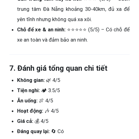
trung tâm Đà Nẵng khoảng 30-40km, đủ xa để
yên tĩnh nhưng không quá xa xôi.
Chỗ để xe & an ninh:
⭐⭐⭐⭐⭐ (5/5) – Có chỗ để
xe an toàn và đảm bảo an ninh.
7. Đánh giá tổng quan chi tiết
Không gian:
🌿 4/5
Tiện nghi:
🏕️ 3.5/5
Ăn uống:
🍖 4/5
Hoạt động:
🎶 4/5
Giá cả:
💰 4/5
Đáng quay lại:
🔄 Có