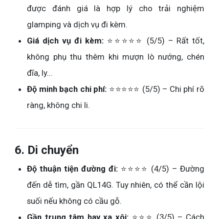
được đánh giá là hợp lý cho trải nghiệm
glamping và dịch vụ đi kèm.
Giá dịch vụ đi kèm:
⭐⭐⭐⭐⭐ (5/5) – Rất tốt,
không phụ thu thêm khi mượn lò nướng, chén
đĩa, ly...
Độ minh bạch chi phí:
⭐⭐⭐⭐⭐ (5/5) – Chi phí rõ
ràng, không chi li.
6. Di chuyển
Độ thuận tiện đường đi:
⭐⭐⭐⭐ (4/5) – Đường
đến dễ tìm, gần QL14G. Tuy nhiên, có thể cần lội
suối nếu không có cầu gỗ.
Gần trung tâm hay xa xôi:
⭐⭐⭐ (3/5) – Cách