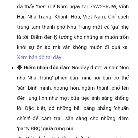
đã thấy 'tiên' rồi! Nằm ngay tại 76W2+RJW, Vĩnh
Hải, Nha Trang, Khánh Hòa, Việt Nam. Chỉ cách
trung tâm thành phố Nha Trang một cú 'ga' nhẹ
là tới. Điểm đến lý tưởng cho những ai muốn trốn
khỏi sự ồn ào mà vẫn không muốn đi quá xa.
Xem bản đồ tại đây!
🌟 Điểm nhấn độc đáo:
Nơi đây được ví như 'Nóc
nhà Nha Trang' phiên bản mini, nơi bạn có thể
'săn' bình minh, hoàng hôn, ngắm thành phố lên
đèn lung linh như một bữa tiệc ánh sáng khổng
lồ. Đặc biệt, có những bãi bằng phẳng 'chuẩn
chỉnh' để cắm trại, sẵn sàng cho những đêm
'party BBQ' giữa rừng núi.