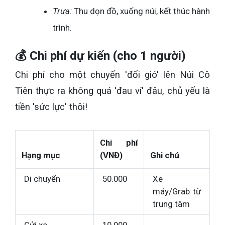
Trưa:
Thu dọn đồ, xuống núi, kết thúc hành
trình.
💰 Chi phí dự kiến (cho 1 người)
Chi phí cho một chuyến 'đổi gió' lên Núi Cô
Tiên thực ra không quá 'đau ví' đâu, chủ yếu là
tiền 'sức lực' thôi!
Chi phí
Hạng mục
(VNĐ)
Ghi chú
Di chuyển
50.000
Xe
máy/Grab từ
trung tâm