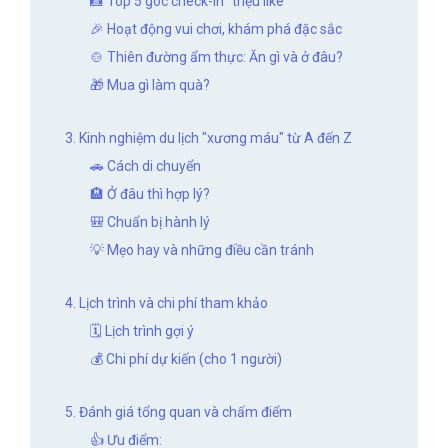
📸 Top 5 góc check-in "triệu like"
🎉 Hoạt động vui chơi, khám phá đặc sắc
🍲 Thiên đường ẩm thực: Ăn gì và ở đâu?
🎁 Mua gì làm quà?
3. Kinh nghiệm du lịch "xương máu" từ A đến Z
🚗 Cách di chuyển
🏨 Ở đâu thì hợp lý?
🎒 Chuẩn bị hành lý
💡 Mẹo hay và những điều cần tránh
4. Lịch trình và chi phí tham khảo
🗓️ Lịch trình gợi ý
💰 Chi phí dự kiến (cho 1 người)
5. Đánh giá tổng quan và chấm điểm
👍 Ưu điểm: