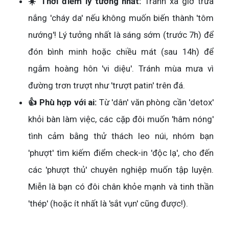
☀️ Thời điểm lý tưởng nhất:
Tránh xa giờ trưa
nắng 'cháy da' nếu không muốn biến thành 'tôm
nướng'! Lý tưởng nhất là sáng sớm (trước 7h) để
đón bình minh hoặc chiều mát (sau 14h) để
ngắm hoàng hôn 'vi diệu'. Tránh mùa mưa vì
đường trơn trượt như 'trượt patin' trên đá.
👍 Phù hợp với ai:
Từ 'dân' văn phòng cần 'detox'
khỏi bàn làm việc, các cặp đôi muốn 'hâm nóng'
tình cảm bằng thử thách leo núi, nhóm bạn
'phượt' tìm kiếm điểm check-in 'độc lạ', cho đến
các 'phượt thủ' chuyên nghiệp muốn tập luyện.
Miễn là bạn có đôi chân khỏe mạnh và tinh thần
'thép' (hoặc ít nhất là 'sắt vụn' cũng được!).