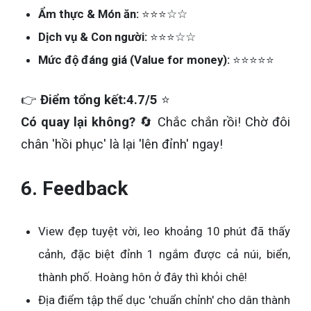
Ẩm thực & Món ăn:
⭐⭐⭐☆☆
Dịch vụ & Con người:
⭐⭐⭐☆☆
Mức độ đáng giá (Value for money):
⭐⭐⭐⭐⭐
👉
Điểm tổng kết:
4.7/5
⭐
Có quay lại không?
🔄 Chắc chắn rồi! Chờ đôi
chân 'hồi phục' là lại 'lên đỉnh' ngay!
6. Feedback
View đẹp tuyệt vời, leo khoảng 10 phút đã thấy
cảnh, đặc biệt đỉnh 1 ngắm được cả núi, biển,
thành phố. Hoàng hôn ở đây thì khỏi chê!
Địa điểm tập thể dục 'chuẩn chỉnh' cho dân thành