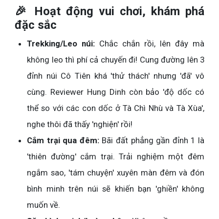
🎉 Hoạt động vui chơi, khám phá
đặc sắc
Trekking/Leo núi:
Chắc chắn rồi, lên đây mà
không leo thì phí cả chuyến đi! Cung đường lên 3
đỉnh núi Cô Tiên khá 'thử thách' nhưng 'đã' vô
cùng. Reviewer Hung Dinh còn bảo 'độ dốc có
thể so với các con dốc ở Tà Chì Nhù và Tà Xùa',
nghe thôi đã thấy 'nghiện' rồi!
Cắm trại qua đêm:
Bãi đất phẳng gần đỉnh 1 là
'thiên đường' cắm trại. Trải nghiệm một đêm
ngắm sao, 'tám chuyện' xuyên màn đêm và đón
bình minh trên núi sẽ khiến bạn 'ghiền' không
muốn về.