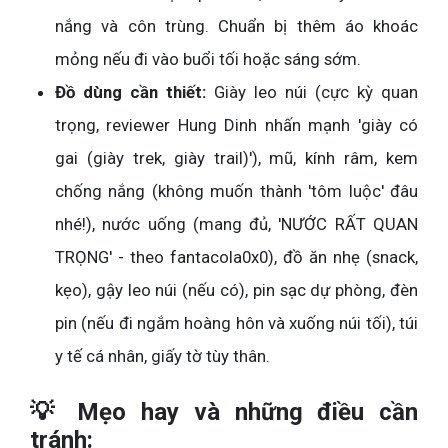
nắng và côn trùng. Chuẩn bị thêm áo khoác
mỏng nếu đi vào buổi tối hoặc sáng sớm.
Đồ dùng cần thiết:
Giày leo núi (cực kỳ quan
trọng, reviewer Hung Dinh nhấn mạnh 'giày có
gai (giày trek, giày trail)'), mũ, kính râm, kem
chống nắng (không muốn thành 'tôm luộc' đâu
nhé!), nước uống (mang đủ, 'NƯỚC RẤT QUAN
TRỌNG' - theo fantacola0x0), đồ ăn nhẹ (snack,
kẹo), gậy leo núi (nếu có), pin sạc dự phòng, đèn
pin (nếu đi ngắm hoàng hôn và xuống núi tối), túi
y tế cá nhân, giấy tờ tùy thân.
💡 Mẹo hay và những điều cần
tránh: