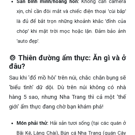
Săn bình minh/hoàng hôn:
Không cần camera
xịn, chỉ cần đôi mắt và chiếc điện thoại 'cùi bắp'
là đủ để bắt trọn những khoảnh khắc 'đỉnh của
chóp' khi mặt trời mọc hoặc lặn. Đảm bảo ảnh
'auto đẹp'.
🍲 Thiên đường ẩm thực: Ăn gì và ở
đâu?
Sau khi 'đổ mồ hôi' trên núi, chắc chắn bụng sẽ
'biểu tình' dữ dội. Dù trên núi không có nhà
hàng 5 sao, nhưng Nha Trang thì cả một 'thế
giới' ẩm thực đang chờ bạn khám phá!
Món phải thử:
Hải sản tươi sống (tại các quán ở
Bãi Kê, Làng Chài), Bún cá Nha Trang (quán Cây