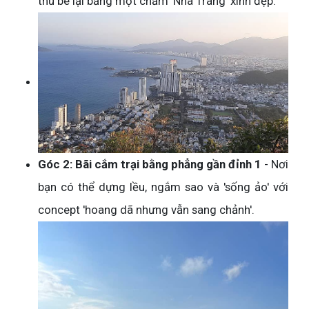
thu bé lại bằng một chấm 'Nha Trang' xinh đẹp.
Góc 2: Bãi cắm trại bằng phẳng gần đỉnh 1
- Nơi
bạn có thể dựng lều, ngắm sao và 'sống ảo' với
concept 'hoang dã nhưng vẫn sang chảnh'.