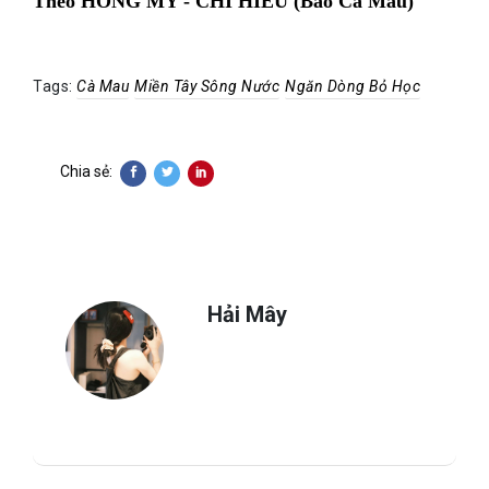
Theo HỒNG MY - CHÍ HIỂU (Báo Cà Mau)
Tags:
Cà Mau
Miền Tây Sông Nước
Ngăn Dòng Bỏ Học
Chia sẻ:
Hải Mây