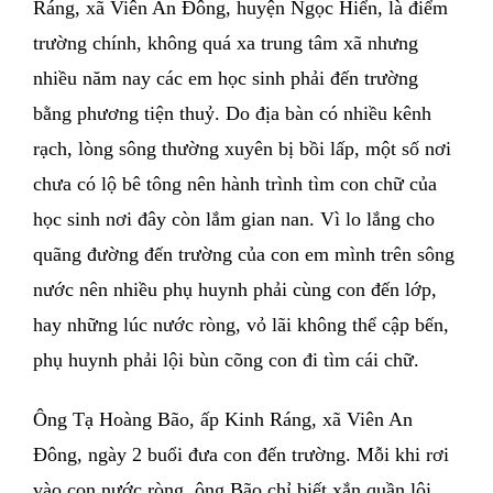
Ráng, xã Viên An Ðông, huyện Ngọc Hiển, là điểm
trường chính, không quá xa trung tâm xã nhưng
nhiều năm nay các em học sinh phải đến trường
bằng phương tiện thuỷ. Do địa bàn có nhiều kênh
rạch, lòng sông thường xuyên bị bồi lấp, một số nơi
chưa có lộ bê tông nên hành trình tìm con chữ của
học sinh nơi đây còn lắm gian nan. Vì lo lắng cho
quãng đường đến trường của con em mình trên sông
nước nên nhiều phụ huynh phải cùng con đến lớp,
hay những lúc nước ròng, vỏ lãi không thể cập bến,
phụ huynh phải lội bùn cõng con đi tìm cái chữ.
Ông Tạ Hoàng Bão, ấp Kinh Ráng, xã Viên An
Ðông, ngày 2 buổi đưa con đến trường. Mỗi khi rơi
vào con nước ròng, ông Bão chỉ biết xắn quần lội