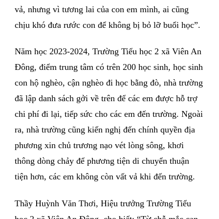
vả, nhưng vì tương lai của con em mình, ai cũng
chịu khó đưa rước con để không bị bỏ lỡ buổi học”.
Năm học 2023-2024, Trường Tiểu học 2 xã Viên An
Ðông, điểm trung tâm có trên 200 học sinh, học sinh
con hộ nghèo, cận nghèo đi học bằng đò, nhà trường
đã lập danh sách gởi về trên để các em được hỗ trợ
chi phí đi lại, tiếp sức cho các em đến trường. Ngoài
ra, nhà trường cũng kiến nghị đến chính quyền địa
phương xin chủ trương nạo vét lòng sông, khơi
thông dòng chảy để phương tiện di chuyển thuận
tiện hơn, các em không còn vất vả khi đến trường.
Thầy Huỳnh Văn Thơi, Hiệu trưởng Trường Tiểu
học 2 xã Viên An Ðông, cho biết: “Từ chỗ mắc cạn