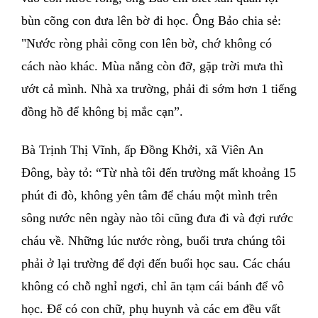
bùn cõng con đưa lên bờ đi học. Ông Bảo chia sẻ:
"Nước ròng phải cõng con lên bờ, chớ không có
cách nào khác. Mùa nắng còn đỡ, gặp trời mưa thì
ướt cả mình. Nhà xa trường, phải đi sớm hơn 1 tiếng
đồng hồ để không bị mắc cạn”.
Bà Trịnh Thị Vĩnh, ấp Ðồng Khởi, xã Viên An
Ðông, bày tỏ: “Từ nhà tôi đến trường mất khoảng 15
phút đi đò, không yên tâm để cháu một mình trên
sông nước nên ngày nào tôi cũng đưa đi và đợi rước
cháu về. Những lúc nước ròng, buổi trưa chúng tôi
phải ở lại trường để đợi đến buổi học sau. Các cháu
không có chỗ nghỉ ngơi, chỉ ăn tạm cái bánh để vô
học. Ðể có con chữ, phụ huynh và các em đều vất