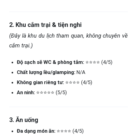
2. Khu cắm trại & tiện nghi
(Đây là khu du lịch tham quan, không chuyên về
cắm trại.)
Độ sạch sẽ WC & phòng tắm:
⭐⭐⭐⭐ (4/5)
Chất lượng lều/glamping:
N/A
Không gian riêng tư:
⭐⭐⭐⭐ (4/5)
An ninh:
⭐⭐⭐⭐⭐ (5/5)
3. Ăn uống
Đa dạng món ăn:
⭐⭐⭐⭐ (4/5)