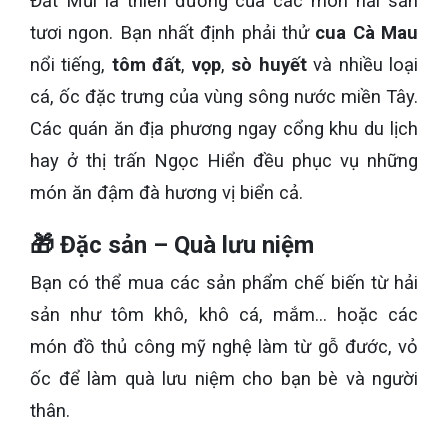
Đất Mũi là thiên đường của các món hải sản
tươi ngon. Bạn nhất định phải thử
cua Cà Mau
nổi tiếng,
tôm đất
,
vọp
,
sò huyết
và nhiều loại
cá, ốc đặc trưng của vùng sông nước miền Tây.
Các quán ăn địa phương ngay cổng khu du lịch
hay ở thị trấn Ngọc Hiển đều phục vụ những
món ăn đậm đà hương vị biển cả.
🎁 Đặc sản – Quà lưu niệm
Bạn có thể mua các sản phẩm chế biến từ hải
sản như tôm khô, khô cá, mắm... hoặc các
món đồ thủ công mỹ nghệ làm từ gỗ đước, vỏ
ốc để làm quà lưu niệm cho bạn bè và người
thân.