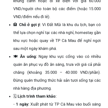
khung cảnh hoặc đi xe điện với giá 60.000
VND/người cho toàn bộ các điểm (hoặc 15.000
VND/điểm nếu đi lẻ).
🏨
Chỗ ở gợi ý:
Vì Đất Mũi là khu du lịch, bạn có
thể lựa chọn nghỉ tại các nhà nghỉ, homestay gần
khu vực hoặc quay về TP Cà Mau để nghỉ ngơi
sau một ngày khám phá.
🍽️
Ăn uống:
Ngay khu vực cổng vào có nhiều
quán ăn phục vụ đồ ăn sáng, trưa với giá cả phải
chăng (khoảng 35.000 – 40.000 VND/phần).
Đừng quên thưởng thức hải sản tươi sống tại các
nhà hàng địa phương.
🗓️
Lịch trình tham khảo:
-
1 ngày:
Xuất phát từ TP Cà Mau vào buổi sáng