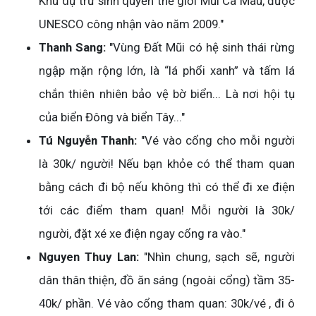
Khu dự trữ sinh quyển thế giới Mũi Cà Mau, được
UNESCO công nhận vào năm 2009."
Thanh Sang:
"Vùng Đất Mũi có hệ sinh thái rừng
ngập mặn rộng lớn, là “lá phổi xanh” và tấm lá
chắn thiên nhiên bảo vệ bờ biển... Là nơi hội tụ
của biển Đông và biển Tây..."
Tú Nguyễn Thanh:
"Vé vào cổng cho mỗi người
là 30k/ người! Nếu bạn khỏe có thể tham quan
bằng cách đi bộ nếu không thì có thể đi xe điện
tới các điểm tham quan! Mỗi người là 30k/
người, đặt xé xe điện ngay cổng ra vào."
Nguyen Thuy Lan:
"Nhìn chung, sạch sẽ, người
dân thân thiện, đồ ăn sáng (ngoài cổng) tầm 35-
40k/ phần. Vé vào cổng tham quan: 30k/vé , đi ô