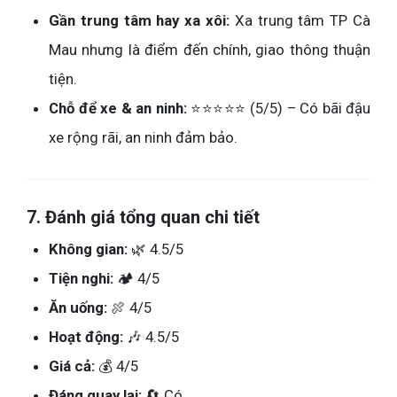
Gần trung tâm hay xa xôi:
Xa trung tâm TP Cà
Mau nhưng là điểm đến chính, giao thông thuận
tiện.
Chỗ để xe & an ninh:
⭐⭐⭐⭐⭐ (5/5) – Có bãi đậu
xe rộng rãi, an ninh đảm bảo.
7. Đánh giá tổng quan chi tiết
Không gian:
🌿 4.5/5
Tiện nghi:
🏕️ 4/5
Ăn uống:
🍖 4/5
Hoạt động:
🎶 4.5/5
Giá cả:
💰 4/5
Đáng quay lại:
🔄 Có