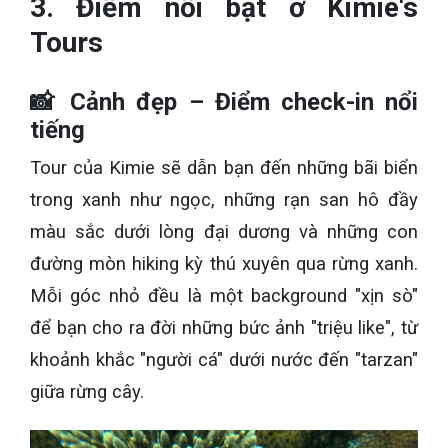
3. Điểm nổi bật ở Kimie's
Tours
📸 Cảnh đẹp – Điểm check-in nổi
tiếng
Tour của Kimie sẽ dẫn bạn đến những bãi biển
trong xanh như ngọc, những rạn san hô đầy
màu sắc dưới lòng đại dương và những con
đường mòn hiking kỳ thú xuyên qua rừng xanh.
Mỗi góc nhỏ đều là một background "xịn sò"
để bạn cho ra đời những bức ảnh "triệu like", từ
khoảnh khắc "người cá" dưới nước đến "tarzan"
giữa rừng cây.