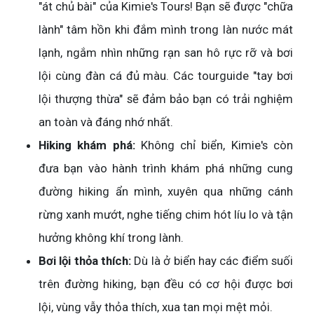
"át chủ bài" của Kimie's Tours! Bạn sẽ được "chữa
lành" tâm hồn khi đắm mình trong làn nước mát
lạnh, ngắm nhìn những rạn san hô rực rỡ và bơi
lội cùng đàn cá đủ màu. Các tourguide "tay bơi
lội thượng thừa" sẽ đảm bảo bạn có trải nghiệm
an toàn và đáng nhớ nhất.
Hiking khám phá:
Không chỉ biển, Kimie's còn
đưa bạn vào hành trình khám phá những cung
đường hiking ẩn mình, xuyên qua những cánh
rừng xanh mướt, nghe tiếng chim hót líu lo và tận
hưởng không khí trong lành.
Bơi lội thỏa thích:
Dù là ở biển hay các điểm suối
trên đường hiking, bạn đều có cơ hội được bơi
lội, vùng vẫy thỏa thích, xua tan mọi mệt mỏi.