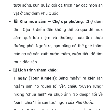
tươi sống, bún quậy, gỏi cá trích hay các món ăn
vặt ở chợ đêm Phú Quốc.
🛍️
Khu mua sắm – Chợ địa phương:
Chợ đêm
Dinh Cậu là điểm đến không thể bỏ qua để mua
sắm quà lưu niệm và thưởng thức ẩm thực
đường phố. Ngoài ra, bạn cũng có thể ghé thăm
các cơ sở sản xuất nước mắm, vườn tiêu để tìm
mua đặc sản.
🗓️
Lịch trình tham khảo:
1 ngày (Tour Kimie's):
Sáng "nhảy" ra biển lặn
ngắm san hô "quên lối về", chiều "xuyên rừng"
hiking "chữa lành" và chụp ảnh "so deep", tối về
"oánh chén" hải sản tươi ngon của Phú Quốc.