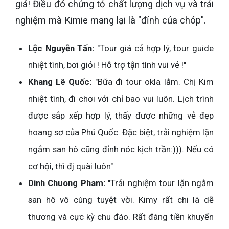
giá! Điều đó chứng tỏ chất lượng dịch vụ và trải
nghiệm mà Kimie mang lại là "đỉnh của chóp".
Lộc Nguyễn Tấn:
"Tour giá cả hợp lý, tour guide
nhiệt tình, bơi giỏi ! Hỗ trợ tận tình vui vẻ !"
Khang Lê Quốc:
"Bữa đi tour okla lắm. Chị Kim
nhiệt tình, đi chơi với chỉ bao vui luôn. Lịch trình
được sắp xếp hợp lý, thấy được những vẻ đẹp
hoang sơ của Phú Quốc. Đặc biệt, trải nghiệm lặn
ngắm san hô cũng đỉnh nóc kịch trần:))). Nếu có
cơ hội, thì đj quài luôn"
Dinh Chuong Pham:
"Trải nghiệm tour lặn ngắm
san hô vô cùng tuyệt vời. Kimy rất chi là dễ
thương và cực kỳ chu đáo. Rất đáng tiền khuyến