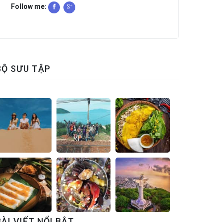
Follow me:
BỘ SƯU TẬP
BÀI VIẾT NỔI BẬT