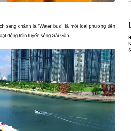
h sang chảnh là “Water bus”, là một loại phương tiện
ạt động trên tuyến sông Sài Gòn.
H
B
S