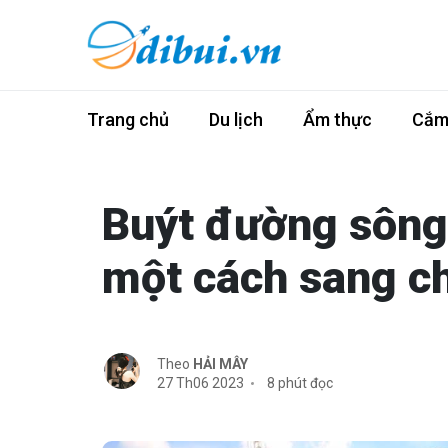
Trang chủ
Du lịch
Ẩm thực
Cắm 
Buýt đường sông
một cách sang ch
Theo
HẢI MÂY
27 Th06 2023
8 phút đọc