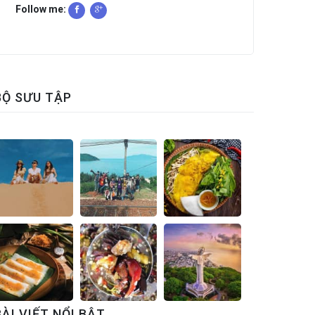
Follow me:
BỘ SƯU TẬP
BÀI VIẾT NỔI BẬT