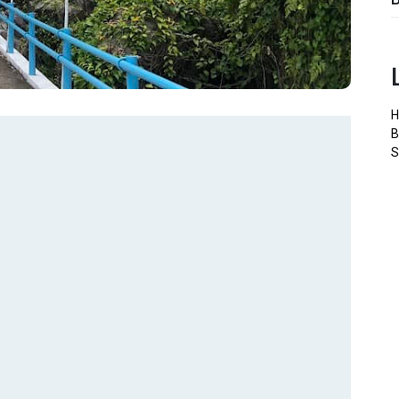
H
B
S