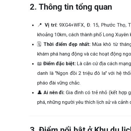
2. Thông tin tổng quan
📍
Vị trí:
9XG4+WFX, Đ. 15, Phước Thọ, Tr
khoảng 10km, cách thành phố Long Xuyên
🗓️
Thời điểm đẹp nhất:
Mùa khô từ tháng
khám phá hang động và các hoạt động ngoà
📖
Điểm đặc biệt:
Là căn cứ địa cách mạng
danh là "Ngọn đồi 2 triệu đô la" với hệ t
pháo đài vững chắc.
👤
Ai nên đi:
Gia đình có trẻ nhỏ (kết hợp g
phá, những người yêu thích lịch sử và cảnh 
3. Điểm nổi bật ở Khu du lị