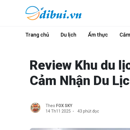
Trang chủ
Du lịch
Ẩm thực
Cắm 
Review Khu du lị
Cảm Nhận Du Lịc
Theo
FOX SKY
14 Th11 2025
43 phút đọc