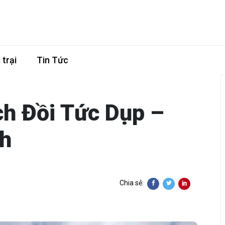
trại
Tin Tức
ch Đồi Tức Dụp –
h
Chia sẻ: