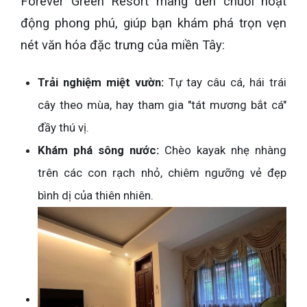
Forever Green Resort mang đến chuỗi hoạt
động phong phú, giúp bạn khám phá trọn vẹn
nét văn hóa đặc trưng của miền Tây:
Trải nghiệm miệt vườn:
Tự tay câu cá, hái trái
cây theo mùa, hay tham gia "tát mương bắt cá"
đầy thú vị.
Khám phá sông nước:
Chèo kayak nhẹ nhàng
trên các con rạch nhỏ, chiêm ngưỡng vẻ đẹp
bình dị của thiên nhiên.