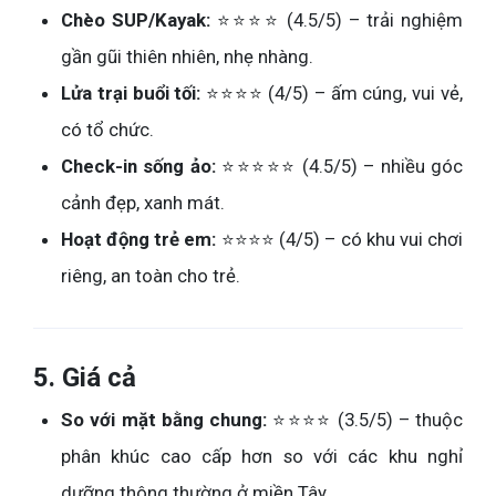
Chèo SUP/Kayak:
⭐⭐⭐⭐ (4.5/5) – trải nghiệm
gần gũi thiên nhiên, nhẹ nhàng.
Lửa trại buổi tối:
⭐⭐⭐⭐ (4/5) – ấm cúng, vui vẻ,
có tổ chức.
Check-in sống ảo:
⭐⭐⭐⭐⭐ (4.5/5) – nhiều góc
cảnh đẹp, xanh mát.
Hoạt động trẻ em:
⭐⭐⭐⭐ (4/5) – có khu vui chơi
riêng, an toàn cho trẻ.
5.
Giá cả
So với mặt bằng chung:
⭐⭐⭐⭐ (3.5/5) – thuộc
phân khúc cao cấp hơn so với các khu nghỉ
dưỡng thông thường ở miền Tây.