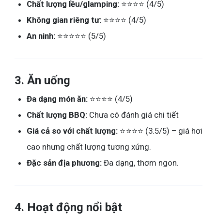
Chất lượng lều/glamping:
⭐⭐⭐⭐ (4/5)
Không gian riêng tư:
⭐⭐⭐⭐ (4/5)
An ninh:
⭐⭐⭐⭐⭐ (5/5)
3.
Ăn uống
Đa dạng món ăn:
⭐⭐⭐⭐ (4/5)
Chất lượng BBQ:
Chưa có đánh giá chi tiết
Giá cả so với chất lượng:
⭐⭐⭐⭐ (3.5/5) – giá hơi
cao nhưng chất lượng tương xứng.
Đặc sản địa phương:
Đa dạng, thơm ngon.
4.
Hoạt động nổi bật