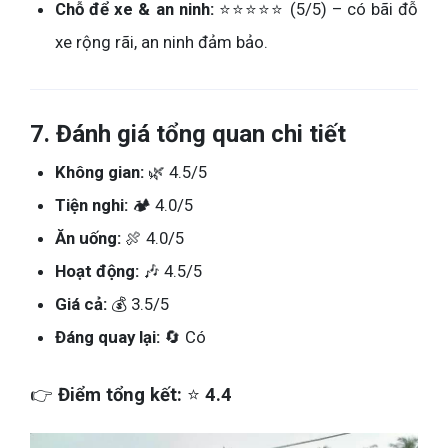
Chỗ để xe & an ninh:
⭐⭐⭐⭐⭐ (5/5) – có bãi đỗ
xe rộng rãi, an ninh đảm bảo.
7.
Đánh giá tổng quan chi tiết
Không gian:
🌿 4.5/5
Tiện nghi:
🏕️ 4.0/5
Ăn uống:
🍖 4.0/5
Hoạt động:
🎶 4.5/5
Giá cả:
💰 3.5/5
Đáng quay lại:
🔄 Có
👉
Điểm tổng kết:
⭐
4.4