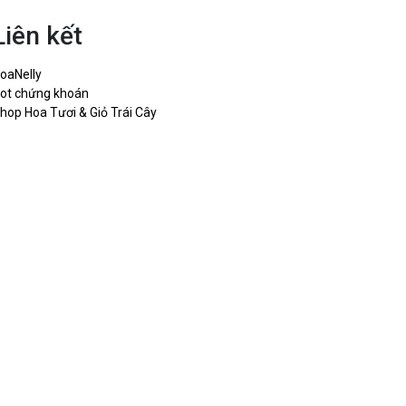
Liên kết
oaNelly
ot chứng khoán
hop Hoa Tươi & Giỏ Trái Cây