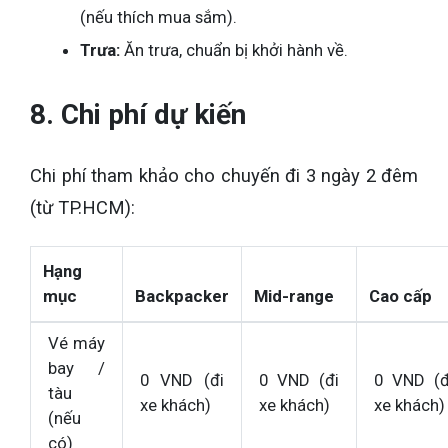
(nếu thích mua sắm).
Trưa:
Ăn trưa, chuẩn bị khởi hành về.
8. Chi phí dự kiến
Chi phí tham khảo cho chuyến đi 3 ngày 2 đêm
(từ TP.HCM):
Hạng
mục
Backpacker
Mid-range
Cao cấp
Vé máy
bay /
0 VND (đi
0 VND (đi
0 VND (đ
tàu
xe khách)
xe khách)
xe khách)
(nếu
có)