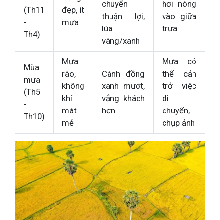
chuyển
hơi nóng
(Th11
đẹp, ít
thuận lợi,
vào giữa
-
mưa
lúa
trưa
Th4)
vàng/xanh
Mưa
Mưa có
Mùa
rào,
Cánh đồng
thể cản
mưa
không
xanh mướt,
trở việc
(Th5
khí
vắng khách
di
-
mát
hơn
chuyển,
Th10)
mẻ
chụp ảnh