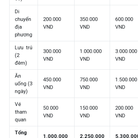
Di
chuyển
200.000
350.000
600.000
địa
VND
VND
VND
phương
Lưu trú
300.000
1.000.000
3.000.000
(2
VND
VND
VND
đêm)
Ăn
450.000
750.000
1.500.000
uống (3
VND
VND
VND
ngày)
Vé
50.000
150.000
200.000
tham
VND
VND
VND
quan
Tổng
1.000.000
2.250.000
5.300.00