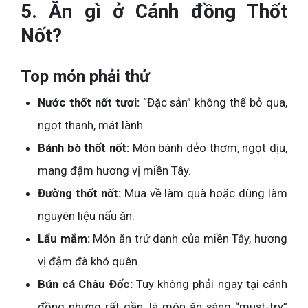
5. Ăn gì ở Cánh đồng Thốt
Nốt?
Top món phải thử
Nước thốt nốt tươi:
“Đặc sản” không thể bỏ qua,
ngọt thanh, mát lành.
Bánh bò thốt nốt:
Món bánh dẻo thơm, ngọt dịu,
mang đậm hương vị miền Tây.
Đường thốt nốt:
Mua về làm quà hoặc dùng làm
nguyên liệu nấu ăn.
Lẩu mắm:
Món ăn trứ danh của miền Tây, hương
vị đậm đà khó quên.
Bún cá Châu Đốc:
Tuy không phải ngay tại cánh
đồng nhưng rất gần, là món ăn sáng “must-try”