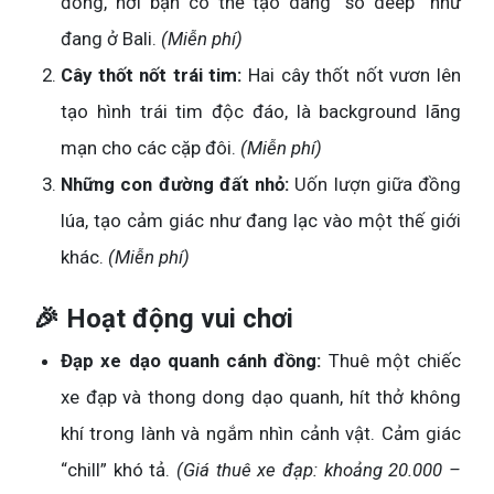
đồng, nơi bạn có thể tạo dáng “so deep” như
đang ở Bali.
(Miễn phí)
Cây thốt nốt trái tim:
Hai cây thốt nốt vươn lên
tạo hình trái tim độc đáo, là background lãng
mạn cho các cặp đôi.
(Miễn phí)
Những con đường đất nhỏ:
Uốn lượn giữa đồng
lúa, tạo cảm giác như đang lạc vào một thế giới
khác.
(Miễn phí)
🎉 Hoạt động vui chơi
Đạp xe dạo quanh cánh đồng:
Thuê một chiếc
xe đạp và thong dong dạo quanh, hít thở không
khí trong lành và ngắm nhìn cảnh vật. Cảm giác
“chill” khó tả.
(Giá thuê xe đạp: khoảng 20.000 –