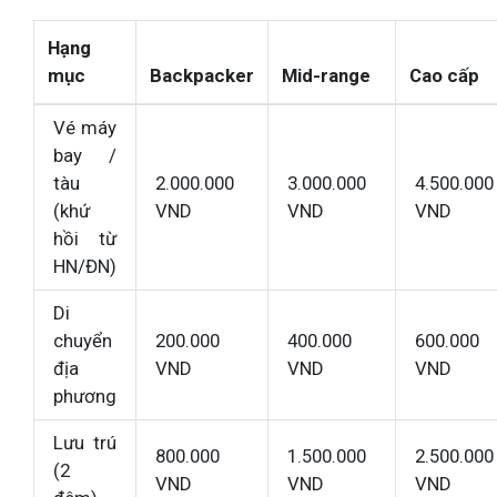
Hạng
mục
Backpacker
Mid-range
Cao cấp
Vé máy
bay /
tàu
2.000.000
3.000.000
4.500.000
(khứ
VND
VND
VND
hồi từ
HN/ĐN)
Di
chuyển
200.000
400.000
600.000
địa
VND
VND
VND
phương
Lưu trú
800.000
1.500.000
2.500.000
(2
VND
VND
VND