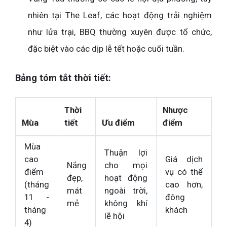
nhiên tại The Leaf, các hoạt động trải nghiệm
như lửa trại, BBQ thường xuyên được tổ chức,
đặc biệt vào các dịp lễ tết hoặc cuối tuần.
Bảng tóm tắt thời tiết:
Thời
Nhược
Mùa
tiết
Ưu điểm
điểm
Mùa
Thuận lợi
cao
Giá dịch
Nắng
cho mọi
điểm
vụ có thể
đẹp,
hoạt động
(tháng
cao hơn,
mát
ngoài trời,
11 -
đông
mẻ
không khí
tháng
khách
lễ hội
4)