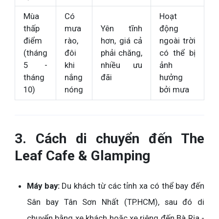
Mùa
Có
Hoạt
thấp
mưa
Yên tĩnh
động
điểm
rào,
hơn, giá cả
ngoài trời
(tháng
đôi
phải chăng,
có thể bị
5 -
khi
nhiều ưu
ảnh
tháng
nắng
đãi
hưởng
10)
nóng
bởi mưa
3. Cách di chuyển đến The
Leaf Cafe & Glamping
Máy bay:
Du khách từ các tỉnh xa có thể bay đến
Sân bay Tân Sơn Nhất (TP.HCM), sau đó di
chuyển bằng xe khách hoặc xe riêng đến Bà Rịa -