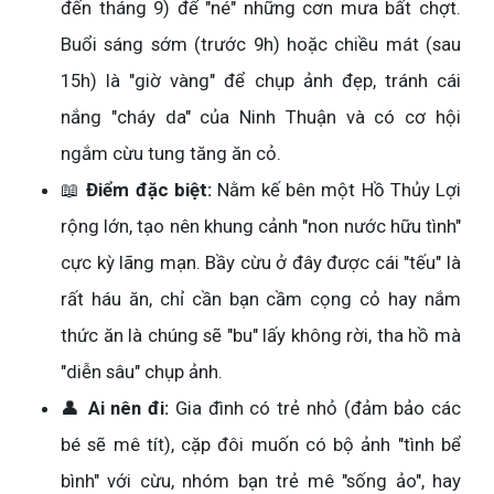
đến tháng 9) để "né" những cơn mưa bất chợt.
Buổi sáng sớm (trước 9h) hoặc chiều mát (sau
15h) là "giờ vàng" để chụp ảnh đẹp, tránh cái
nắng "cháy da" của Ninh Thuận và có cơ hội
ngắm cừu tung tăng ăn cỏ.
📖
Điểm đặc biệt:
Nằm kế bên một Hồ Thủy Lợi
rộng lớn, tạo nên khung cảnh "non nước hữu tình"
cực kỳ lãng mạn. Bầy cừu ở đây được cái "tếu" là
rất háu ăn, chỉ cần bạn cầm cọng cỏ hay nắm
thức ăn là chúng sẽ "bu" lấy không rời, tha hồ mà
"diễn sâu" chụp ảnh.
👤
Ai nên đi:
Gia đình có trẻ nhỏ (đảm bảo các
bé sẽ mê tít), cặp đôi muốn có bộ ảnh "tình bể
bình" với cừu, nhóm bạn trẻ mê "sống ảo", hay