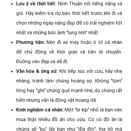
Lưu ý về thời tiết:
Ninh Thuận nổi tiếng nắng và
gió. Hãy kiểm tra dự báo thời tiết trước khi đi và
chọn những ngày nắng đẹp để có trải nghiệm tốt
nhất và những bức ảnh "lung linh" nhất.
Phương tiện:
Nên đi xe máy hoặc ô tô cá nhân
để chủ động về thời gian và tiện di chuyển.
Đường vào đẹp và dễ đi.
Văn hóa & ứng xử:
Khi tiếp xúc với cừu, hãy nhẹ
nhàng, tránh làm chúng hoảng sợ. Không "túm"
lông hay "ghì" chúng quá mạnh nhé, dù chúng rất
hiền nhưng vẫn là động vật hoang dã.
Kinh nghiệm cá nhân:
Một "bí kíp" nhỏ là bạn nên
mua thật nhiều đồ ăn cho cừu. Cứ có đồ ăn là
chúng sẽ "bu" lấy bạn như "đỉa đói", tha hồ mà