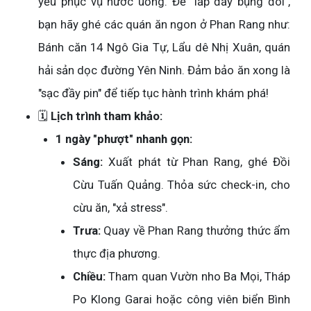
yếu phục vụ nước uống. Để "lấp đầy bụng đói",
bạn hãy ghé các quán ăn ngon ở Phan Rang như:
Bánh căn 14 Ngô Gia Tự, Lẩu dê Nhị Xuân, quán
hải sản dọc đường Yên Ninh. Đảm bảo ăn xong là
"sạc đầy pin" để tiếp tục hành trình khám phá!
🗓️
Lịch trình tham khảo:
1 ngày "phượt" nhanh gọn:
Sáng:
Xuất phát từ Phan Rang, ghé Đồi
Cừu Tuấn Quảng. Thỏa sức check-in, cho
cừu ăn, "xả stress".
Trưa:
Quay về Phan Rang thưởng thức ẩm
thực địa phương.
Chiều:
Tham quan Vườn nho Ba Mọi, Tháp
Po Klong Garai hoặc công viên biển Bình