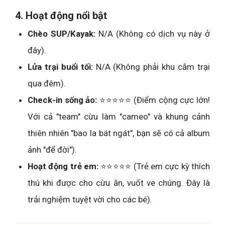
4. Hoạt động nổi bật
Chèo SUP/Kayak:
N/A (Không có dịch vụ này ở
đây).
Lửa trại buổi tối:
N/A (Không phải khu cắm trại
qua đêm).
Check-in sống ảo:
⭐⭐⭐⭐⭐ (Điểm cộng cực lớn!
Với cả "team" cừu làm "cameo" và khung cảnh
thiên nhiên "bao la bát ngát", bạn sẽ có cả album
ảnh "để đời").
Hoạt động trẻ em:
⭐⭐⭐⭐⭐ (Trẻ em cực kỳ thích
thú khi được cho cừu ăn, vuốt ve chúng. Đây là
trải nghiệm tuyệt vời cho các bé).