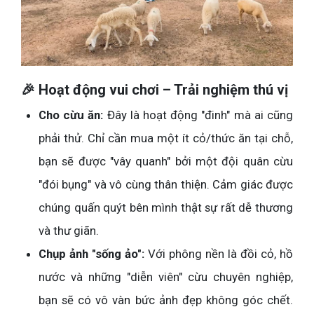
🎉 Hoạt động vui chơi – Trải nghiệm thú vị
Cho cừu ăn:
Đây là hoạt động "đinh" mà ai cũng
phải thử. Chỉ cần mua một ít cỏ/thức ăn tại chỗ,
bạn sẽ được "vây quanh" bởi một đội quân cừu
"đói bụng" và vô cùng thân thiện. Cảm giác được
chúng quấn quýt bên mình thật sự rất dễ thương
và thư giãn.
Chụp ảnh "sống ảo":
Với phông nền là đồi cỏ, hồ
nước và những "diễn viên" cừu chuyên nghiệp,
bạn sẽ có vô vàn bức ảnh đẹp không góc chết.