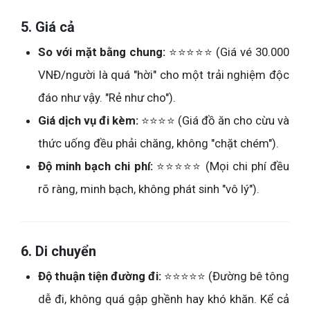
5. Giá cả
So với mặt bằng chung:
⭐⭐⭐⭐⭐ (Giá vé 30.000
VNĐ/người là quá "hời" cho một trải nghiệm độc
đáo như vậy. "Rẻ như cho").
Giá dịch vụ đi kèm:
⭐⭐⭐⭐ (Giá đồ ăn cho cừu và
thức uống đều phải chăng, không "chặt chém").
Độ minh bạch chi phí:
⭐⭐⭐⭐⭐ (Mọi chi phí đều
rõ ràng, minh bạch, không phát sinh "vô lý").
6. Di chuyển
Độ thuận tiện đường đi:
⭐⭐⭐⭐⭐ (Đường bê tông
dễ đi, không quá gập ghềnh hay khó khăn. Kể cả