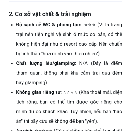
2. Cơ sở vật chất & trải nghiệm
Độ sạch sẽ WC & phòng tắm:
⭐⭐⭐ (Vì là trang
trại nên tiện nghi vệ sinh ở mức cơ bản, có thể
không hiện đại như ở resort cao cấp. Nên chuẩn
bị tinh thần "hòa mình vào thiên nhiên").
Chất lượng lều/glamping:
N/A (Đây là điểm
tham quan, không phải khu cắm trại qua đêm
hay glamping).
Không gian riêng tư:
⭐⭐⭐⭐ (Khá thoải mái, diện
tích rộng, bạn có thể tìm được góc riêng cho
mình dù có khách khác. Tuy nhiên, nếu bạn "háo
ăn" thì bầy cừu sẽ không để bạn "yên").
An ninh:
⭐⭐⭐⭐⭐ (Có vợ chồng bác chủ trại nhiệt