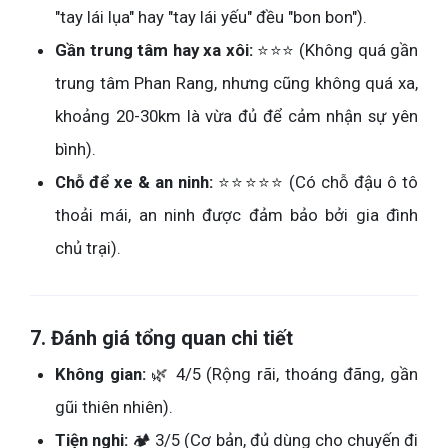
"tay lái lụa" hay "tay lái yếu" đều "bon bon").
Gần trung tâm hay xa xôi:
⭐⭐⭐ (Không quá gần
trung tâm Phan Rang, nhưng cũng không quá xa,
khoảng 20-30km là vừa đủ để cảm nhận sự yên
bình).
Chỗ để xe & an ninh:
⭐⭐⭐⭐⭐ (Có chỗ đậu ô tô
thoải mái, an ninh được đảm bảo bởi gia đình
chủ trại).
7. Đánh giá tổng quan chi tiết
Không gian:
🌿 4/5 (Rộng rãi, thoáng đãng, gần
gũi thiên nhiên).
Tiện nghi:
🏕️ 3/5 (Cơ bản, đủ dùng cho chuyến đi