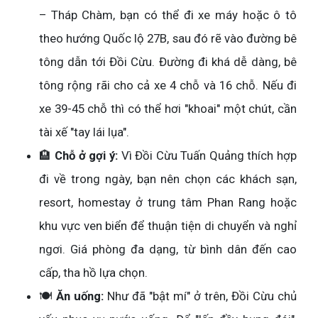
– Tháp Chàm, bạn có thể đi xe máy hoặc ô tô
theo hướng Quốc lộ 27B, sau đó rẽ vào đường bê
tông dẫn tới Đồi Cừu. Đường đi khá dễ dàng, bê
tông rộng rãi cho cả xe 4 chỗ và 16 chỗ. Nếu đi
xe 39-45 chỗ thì có thể hơi "khoai" một chút, cần
tài xế "tay lái lụa".
🏨
Chỗ ở gợi ý:
Vì Đồi Cừu Tuấn Quảng thích hợp
đi về trong ngày, bạn nên chọn các khách sạn,
resort, homestay ở trung tâm Phan Rang hoặc
khu vực ven biển để thuận tiện di chuyển và nghỉ
ngơi. Giá phòng đa dạng, từ bình dân đến cao
cấp, tha hồ lựa chọn.
🍽️
Ăn uống:
Như đã "bật mí" ở trên, Đồi Cừu chủ