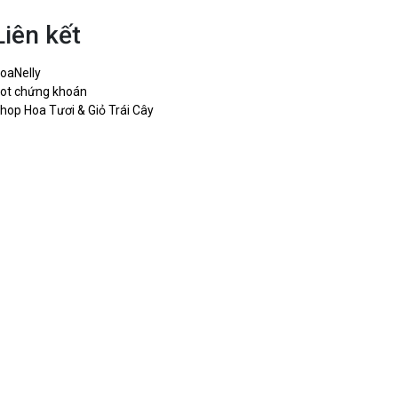
Liên kết
oaNelly
ot chứng khoán
hop Hoa Tươi & Giỏ Trái Cây