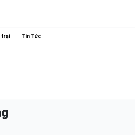
trại
Tin Tức
ng