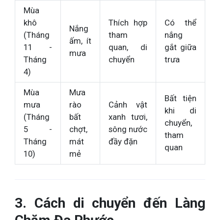
Mùa
khô
Thích hợp
Có thể
Nắng
(Tháng
tham
nắng
ấm, ít
11 -
quan, di
gắt giữa
mưa
Tháng
chuyển
trưa
4)
Mùa
Mưa
Bất tiện
mưa
rào
Cảnh vật
khi di
(Tháng
bất
xanh tươi,
chuyển,
5 -
chợt,
sông nước
tham
Tháng
mát
đầy đặn
quan
10)
mẻ
3. Cách di chuyển đến Làng