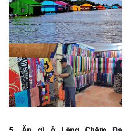
5. Ăn gì ở Làng Chăm Đa