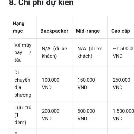
8. Chi phí dự kiến
Hạng
mục
Backpacker
Mid-range
Cao cấp
Vé máy
N/A (đi xe
N/A (đi xe
~1.500.0
bay /
khách)
khách)
VND
tàu
Di
chuyển
100.000
150.000
250.000
địa
VND
VND
VND
phương
Lưu trú
200.000
500.000
1.500.000
(1
VND
VND
VND
đêm)