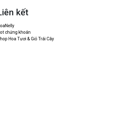
Liên kết
oaNelly
ot chứng khoán
hop Hoa Tươi & Giỏ Trái Cây