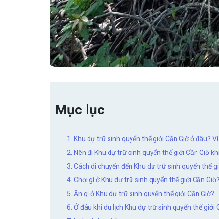
Mục lục
1. Khu dự trữ sinh quyển thế giới Cần Giờ ở đâu? V
2. Nên đi Khu dự trữ sinh quyển thế giới Cần Giờ kh
3. Cách di chuyển đến Khu dự trữ sinh quyển thế gi
4. Chơi gì ở Khu dự trữ sinh quyển thế giới Cần Giờ
5. Ăn gì ở Khu dự trữ sinh quyển thế giới Cần Giờ?
6. Ở đâu khi du lịch Khu dự trữ sinh quyển thế giới