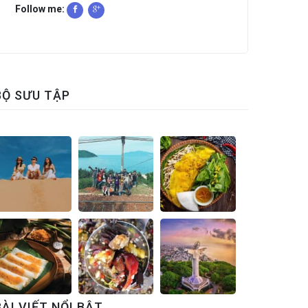
Follow me:
BỘ SƯU TẬP
BÀI VIẾT NỔI BẬT