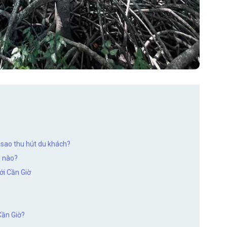
ì sao thu hút du khách?
i nào?
ới Cần Giờ
?
 Cần Giờ?