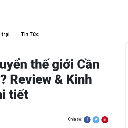
trại
Tin Tức
quyển thế giới Cần
n? Review & Kinh
i tiết
Chia sẻ: