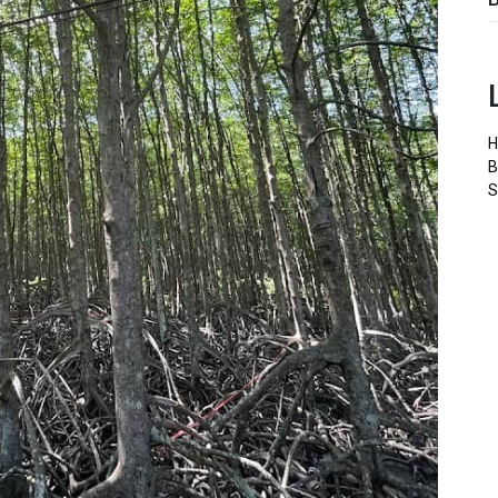
H
B
S