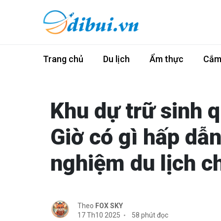
Trang chủ
Du lịch
Ẩm thực
Cắm 
Khu dự trữ sinh 
Giờ có gì hấp dẫ
nghiệm du lịch ch
Theo
FOX SKY
17 Th10 2025
58 phút đọc