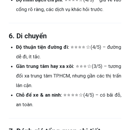
cổng rõ ràng, các dịch vụ khác hỏi trước.
6. Di chuyển
Độ thuận tiện đường đi:
⭐⭐⭐⭐☆(4/5) – đường
dễ đi, ít tắc.
Gần trung tâm hay xa xôi:
⭐⭐⭐☆(3/5) – tương
đối xa trung tâm TP.HCM, nhưng gần các thị trấn
lân cận.
Chỗ để xe & an ninh:
⭐⭐⭐⭐☆(4/5) – có bãi đỗ,
an toàn.