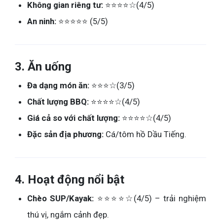
Không gian riêng tư:
⭐⭐⭐⭐☆(4/5)
An ninh:
⭐⭐⭐⭐⭐ (5/5)
3. Ăn uống
Đa dạng món ăn:
⭐⭐⭐☆(3/5)
Chất lượng BBQ:
⭐⭐⭐⭐☆(4/5)
Giá cả so với chất lượng:
⭐⭐⭐⭐☆(4/5)
Đặc sản địa phương:
Cá/tôm hồ Dầu Tiếng.
4. Hoạt động nổi bật
Chèo SUP/Kayak:
⭐⭐⭐⭐☆(4/5) – trải nghiệm
thú vị, ngắm cảnh đẹp.