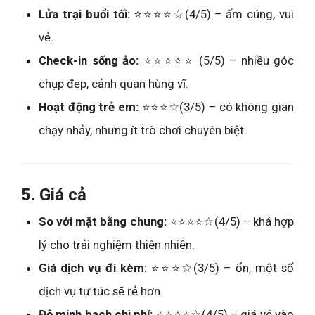
Lửa trại buổi tối:
⭐⭐⭐⭐☆(4/5) – ấm cúng, vui
vẻ.
Check-in sống ảo:
⭐⭐⭐⭐⭐ (5/5) – nhiều góc
chụp đẹp, cảnh quan hùng vĩ.
Hoạt động trẻ em:
⭐⭐⭐☆(3/5) – có không gian
chạy nhảy, nhưng ít trò chơi chuyên biệt.
5. Giá cả
So với mặt bằng chung:
⭐⭐⭐⭐☆(4/5) – khá hợp
lý cho trải nghiệm thiên nhiên.
Giá dịch vụ đi kèm:
⭐⭐⭐☆(3/5) – ổn, một số
dịch vụ tự túc sẽ rẻ hơn.
Độ minh bạch chi phí:
⭐⭐⭐⭐☆(4/5) – giá vé vào