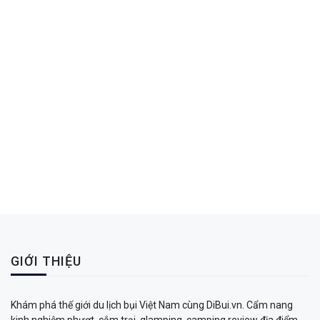
GIỚI THIỆU
Khám phá thế giới du lịch bụi Việt Nam cùng DiBui.vn. Cẩm nang
kinh nghiệm phượt, cắm trại, glamping, camping review địa điểm,