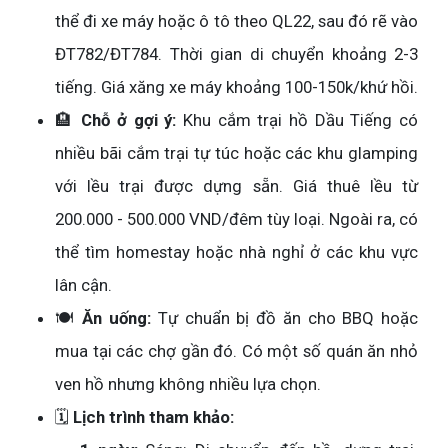
thể đi xe máy hoặc ô tô theo QL22, sau đó rẽ vào
ĐT782/ĐT784. Thời gian di chuyển khoảng 2-3
tiếng. Giá xăng xe máy khoảng 100-150k/khứ hồi.
🏨
Chỗ ở gợi ý:
Khu cắm trại hồ Dầu Tiếng có
nhiều bãi cắm trại tự túc hoặc các khu glamping
với lều trại được dựng sẵn. Giá thuê lều từ
200.000 - 500.000 VND/đêm tùy loại. Ngoài ra, có
thể tìm homestay hoặc nhà nghỉ ở các khu vực
lân cận.
🍽️
Ăn uống:
Tự chuẩn bị đồ ăn cho BBQ hoặc
mua tại các chợ gần đó. Có một số quán ăn nhỏ
ven hồ nhưng không nhiều lựa chọn.
🗓️
Lịch trình tham khảo: