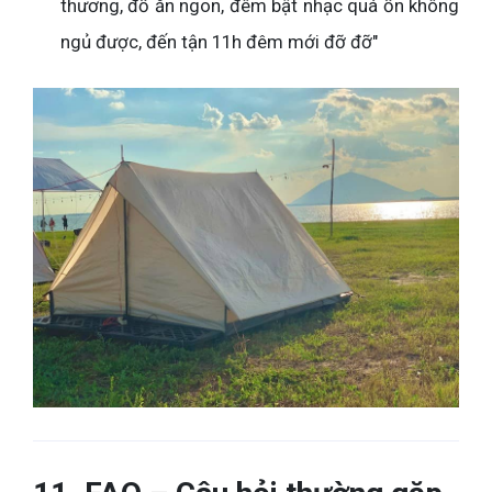
thương, đồ ăn ngon, đêm bật nhạc quá ồn không
ngủ được, đến tận 11h đêm mới đỡ đỡ"