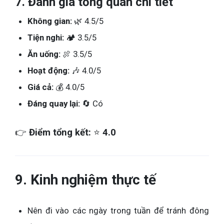
7. Đánh giá tổng quan chi tiết
Không gian:
🌿 4.5/5
Tiện nghi:
🏕️ 3.5/5
Ăn uống:
🍖 3.5/5
Hoạt động:
🎶 4.0/5
Giá cả:
💰 4.0/5
Đáng quay lại:
🔄 Có
👉
Điểm tổng kết:
⭐
4.0
9. Kinh nghiệm thực tế
Nên đi vào các ngày trong tuần để tránh đông