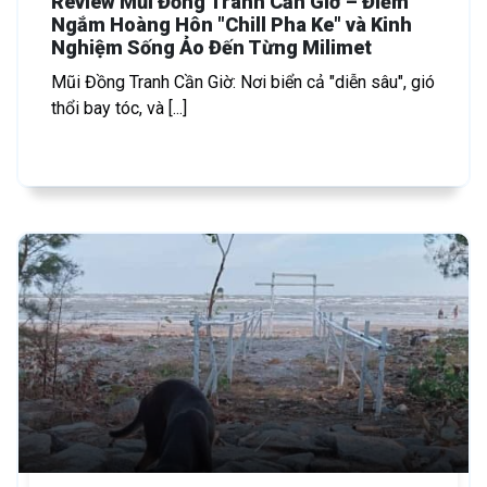
Review Mũi Đồng Tranh Cần Giờ – Điểm
Ngắm Hoàng Hôn "Chill Pha Ke" và Kinh
Nghiệm Sống Ảo Đến Từng Milimet
Mũi Đồng Tranh Cần Giờ: Nơi biển cả "diễn sâu", gió
thổi bay tóc, và [...]