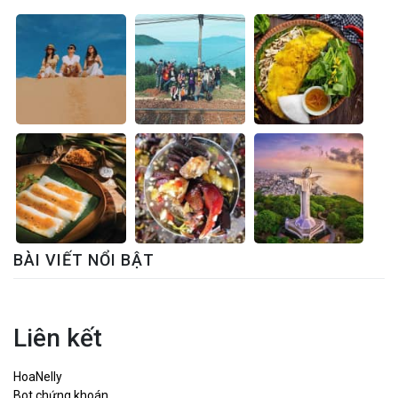
BÀI VIẾT NỔI BẬT
Liên kết
HoaNelly
Bot chứng khoán