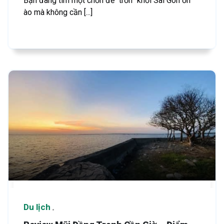
Bạn đang tìm một chốn để “trốn” khỏi Sài Gòn ồn
ào mà không cần [...]
Du lịch