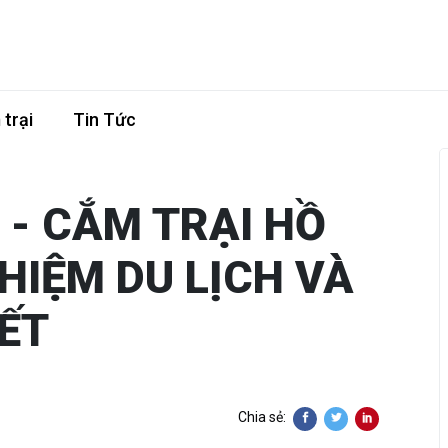
trại
Tin Tức
- CẮM TRẠI HỒ
GHIỆM DU LỊCH VÀ
IẾT
Chia sẻ: