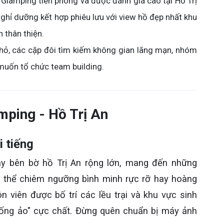
Glamping tiên phong và được đánh giá cao tại Hồ Trị
ỉ dưỡng kết hợp phiêu lưu với view hồ đẹp nhất khu
n thân thiện.
nhỏ, các cặp đôi tìm kiếm không gian lãng mạn, nhóm
 muốn tổ chức team building.
mping - Hồ Trị An
i tiếng
ay bên bờ hồ Trị An rộng lớn, mang đến những
ó thể chiêm ngưỡng bình minh rực rỡ hay hoàng
viên được bố trí các lều trại và khu vực sinh
sống ảo" cực chất. Đừng quên chuẩn bị máy ảnh