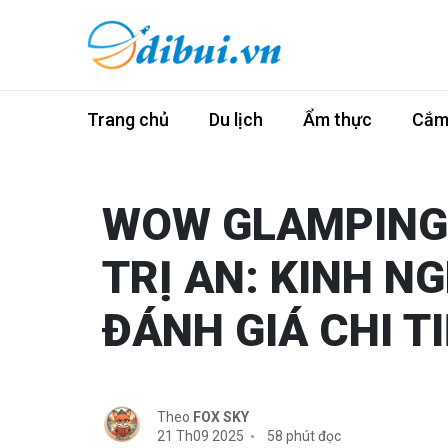
Trang chủ
Du lịch
Ẩm thực
Cắm 
WOW GLAMPING 
TRỊ AN: KINH N
ĐÁNH GIÁ CHI T
Theo
FOX SKY
21 Th09 2025
58 phút đọc