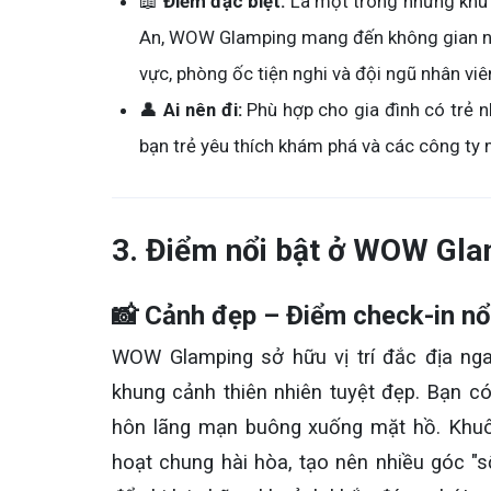
📖
Điểm đặc biệt:
Là một trong những khu 
An, WOW Glamping mang đến không gian ngh
vực, phòng ốc tiện nghi và đội ngũ nhân viê
👤
Ai nên đi:
Phù hợp cho gia đình có trẻ 
bạn trẻ yêu thích khám phá và các công ty
3. Điểm nổi bật ở WOW Gla
📸 Cảnh đẹp – Điểm check-in nổ
WOW Glamping sở hữu vị trí đắc địa ng
khung cảnh thiên nhiên tuyệt đẹp. Bạn c
hôn lãng mạn buông xuống mặt hồ. Khuôn 
hoạt chung hài hòa, tạo nên nhiều góc "