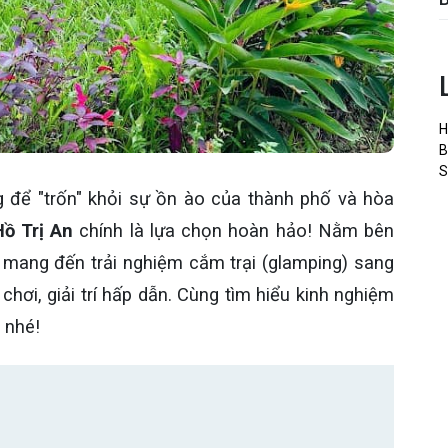
H
B
S
 để "trốn" khỏi sự ồn ào của thành phố và hòa
ồ Trị An
chính là lựa chọn hoàn hảo! Nằm bên
 mang đến trải nghiệm cắm trại (glamping) sang
ơi, giải trí hấp dẫn. Cùng tìm hiểu kinh nghiệm
y nhé!