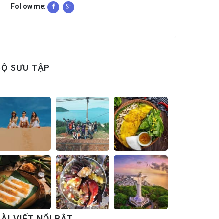
Follow me:
BỘ SƯU TẬP
BÀI VIẾT NỔI BẬT