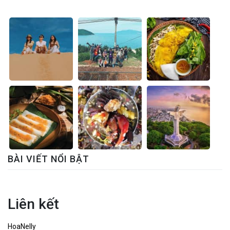
BÀI VIẾT NỔI BẬT
Liên kết
HoaNelly