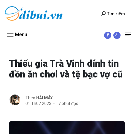
Tìm kiếm
Menu
Thiếu gia Trà Vinh dính tin
đồn ăn chơi và tệ bạc vợ cũ
Theo
HẢI MÂY
01 Th07 2023
7 phút đọc