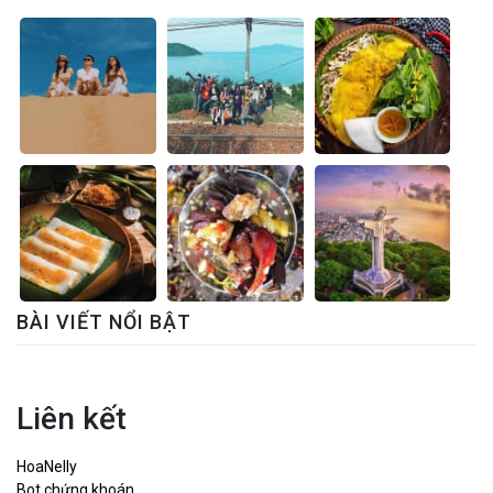
BÀI VIẾT NỔI BẬT
Liên kết
HoaNelly
Bot chứng khoán