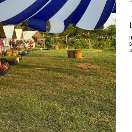
H
B
S