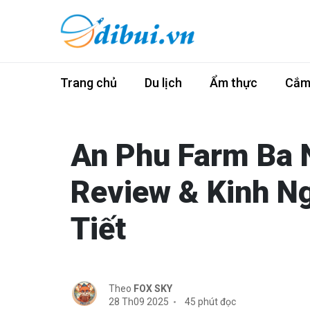
Trang chủ
Du lịch
Ẩm thực
Cắm 
An Phu Farm Ba 
Review & Kinh N
Tiết
Theo
FOX SKY
28 Th09 2025
45 phút đọc