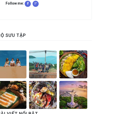
Follow me:
BỘ SƯU TẬP
BÀI VIẾT NỔI BẬT