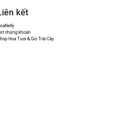
Liên kết
oaNelly
ot chứng khoán
hop Hoa Tươi & Giỏ Trái Cây