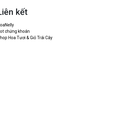
Liên kết
oaNelly
ot chứng khoán
hop Hoa Tươi & Giỏ Trái Cây