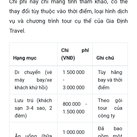
Chi phí này chỉ mang tính tham khảo, có thể
thay đổi tùy thuộc vào thời điểm, loại hình dịch
vụ và chương trình tour cụ thể của Gia Định
Travel.
Chi phí
Hạng mục
(VNĐ)
Ghi chú
Di chuyển (vé
1.500.000
Tùy hãng
máy bay/xe
-
bay và thời
khách khứ hồi)
3.000.000
điểm
Lưu trú (khách
Theo gói
800.000 -
sạn 3-4 sao, 2
tour của
1.500.000
đêm)
công ty
Đã bao
1.000.000
Ăn uống (bữa
gồm một