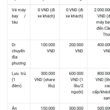
Vé máy
0 VND (đi
0 VND (đi
2.000.00
bay /
xe khách)
xe khách)
VND (đ
tàu
máy ba
đến Cầ
Thơ
Di
100.000
200.000
400.00
chuyển
VND
VND
VN
địa
phương
Lưu trú
300.000
600.000
800.00
(1
VND (share
VND (1
VND (lề
đêm)
lều)
lều/2
ca
người)
cấp/khác
sạn
Ăn
150.000
300.000
500.00