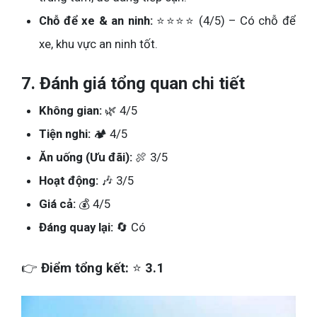
Chỗ để xe & an ninh:
⭐⭐⭐⭐ (4/5) – Có chỗ để
xe, khu vực an ninh tốt.
7. Đánh giá tổng quan chi tiết
Không gian:
🌿 4/5
Tiện nghi:
🏕️ 4/5
Ăn uống (Ưu đãi):
🍖 3/5
Hoạt động:
🎶 3/5
Giá cả:
💰 4/5
Đáng quay lại:
🔄 Có
👉
Điểm tổng kết:
⭐
3.1