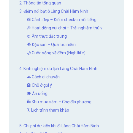
2. Thông tin tổng quan
3. Điểm nổi bật ở Làng Chài Hàm Ninh
📸 Cảnh đẹp – Điểm check-in nổi tiếng
🎉 Hoạt động vui chơi – Trải nghiệm thú vị
🍲 Ẩm thực đặc trưng
🎁 Đặc sản – Quà lưu niệm
🌙 Cuộc sống về đêm (Nightlife)
4. Kinh nghiệm du lịch Làng Chài Hàm Ninh
🚗 Cách di chuyển
🏨 Chỗ ở gợi ý
🍽️ Ăn uống
🛍️ Khu mua sắm – Chợ địa phương
🗓️ Lịch trình tham khảo
5. Chi phí dự kiến khi đi Làng Chài Hàm Ninh