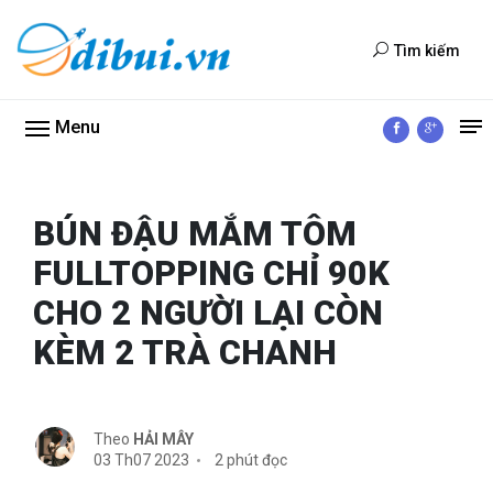
Tìm kiếm
Menu
BÚN ĐẬU MẮM TÔM
FULLTOPPING CHỈ 90K
CHO 2 NGƯỜI LẠI CÒN
KÈM 2 TRÀ CHANH
Theo
HẢI MÂY
03 Th07 2023
2 phút đọc