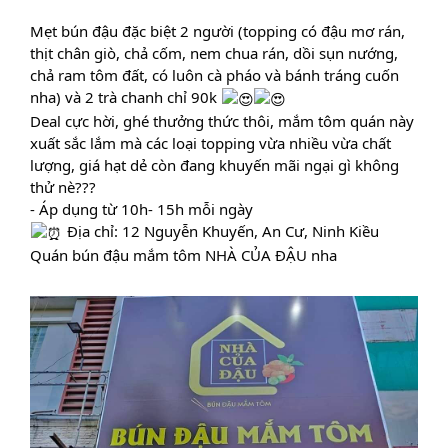
Mẹt bún đậu đặc biệt 2 người (topping có đậu mơ rán,
thịt chân giò, chả cốm, nem chua rán, dồi sụn nướng,
chả ram tôm đất, có luôn cà pháo và bánh tráng cuốn
nha) và 2 trà chanh chỉ 90k
Deal cực hời, ghé thưởng thức thôi, mắm tôm quán này
xuất sắc lắm mà các loại topping vừa nhiều vừa chất
lượng, giá hạt dẻ còn đang khuyến mãi ngại gì không
thử nè???
- Áp dụng từ 10h- 15h mỗi ngày
Địa chỉ: 12 Nguyễn Khuyến, An Cư, Ninh Kiều
Quán bún đậu mắm tôm NHÀ CỦA ĐẬU nha