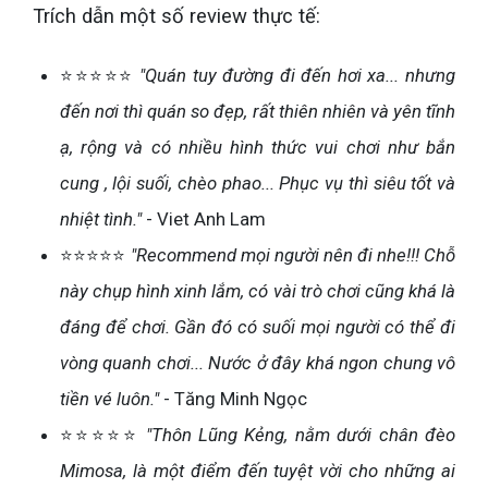
Trích dẫn một số review thực tế:
⭐⭐⭐⭐⭐
"Quán tuy đường đi đến hơi xa... nhưng
đến nơi thì quán so đẹp, rất thiên nhiên và yên tĩnh
ạ, rộng và có nhiều hình thức vui chơi như bắn
cung , lội suối, chèo phao... Phục vụ thì siêu tốt và
nhiệt tình."
- Viet Anh Lam
⭐⭐⭐⭐⭐
"Recommend mọi người nên đi nhe!!! Chỗ
này chụp hình xinh lắm, có vài trò chơi cũng khá là
đáng để chơi. Gần đó có suối mọi người có thể đi
vòng quanh chơi... Nước ở đây khá ngon chung vô
tiền vé luôn."
- Tăng Minh Ngọc
⭐⭐⭐⭐⭐
"Thôn Lũng Kẻng, nằm dưới chân đèo
Mimosa, là một điểm đến tuyệt vời cho những ai