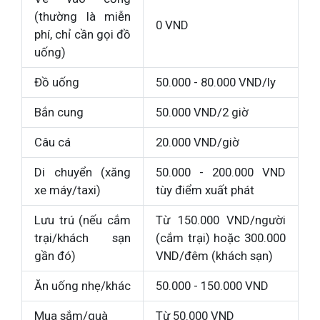
(thường là miễn
0 VND
phí, chỉ cần gọi đồ
uống)
Đồ uống
50.000 - 80.000 VND/ly
Bắn cung
50.000 VND/2 giờ
Câu cá
20.000 VND/giờ
Di chuyển (xăng
50.000 - 200.000 VND
xe máy/taxi)
tùy điểm xuất phát
Lưu trú (nếu cắm
Từ 150.000 VND/người
trại/khách sạn
(cắm trại) hoặc 300.000
gần đó)
VND/đêm (khách sạn)
Ăn uống nhẹ/khác
50.000 - 150.000 VND
Mua sắm/quà
Từ 50.000 VND