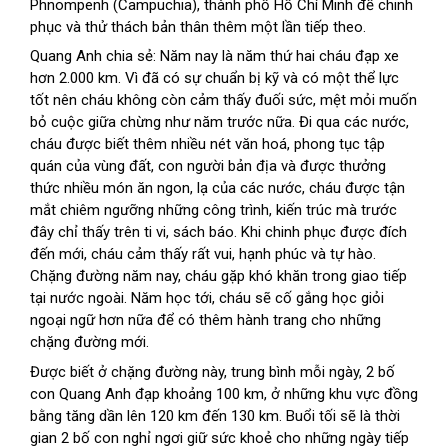
Phnompenh (Campuchia), thành phố Hồ Chí Minh để chinh 
phục và thử thách bản thân thêm một lần tiếp theo.
Quang Anh chia sẻ: Năm nay là năm thứ hai cháu đạp xe 
hơn 2.000 km. Vì đã có sự chuẩn bị kỹ và có một thể lực 
tốt nên cháu không còn cảm thấy đuối sức, mệt mỏi muốn 
bỏ cuộc giữa chừng như năm trước nữa. Đi qua các nước, 
cháu được biết thêm nhiều nét văn hoá, phong tục tập 
quán của vùng đất, con người bản địa và được thưởng 
thức nhiều món ăn ngon, lạ của các nước, cháu được tận 
mắt chiêm ngưỡng những công trình, kiến trúc mà trước 
đây chỉ thấy trên ti vi, sách báo. Khi chinh phục được đích 
đến mới, cháu cảm thấy rất vui, hạnh phúc và tự hào. 
Chặng đường năm nay, cháu gặp khó khăn trong giao tiếp 
tại nước ngoài. Năm học tới, cháu sẽ cố gắng học giỏi 
ngoại ngữ hơn nữa để có thêm hành trang cho những 
chặng đường mới.
Được biết ở chặng đường này, trung bình mỗi ngày, 2 bố 
con Quang Anh đạp khoảng 100 km, ở những khu vực đồng 
bằng tăng dần lên 120 km đến 130 km. Buổi tối sẽ là thời 
gian 2 bố con nghỉ ngơi giữ sức khoẻ cho những ngày tiếp 