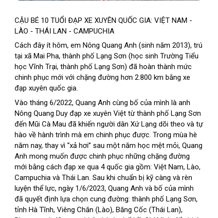
CẬU BÉ 10 TUỔI ĐẠP XE XUYÊN QUỐC GIA: VIỆT NAM - 
LÀO - THÁI LAN - CAMPUCHIA
Cách đây ít hôm, em Nông Quang Anh (sinh năm 2013), trú 
tại xã Mai Pha, thành phố Lạng Sơn (học sinh Trường Tiểu 
học Vĩnh Trại, thành phố Lạng Sơn) đã hoàn thành mức 
chinh phục mới với chặng đường hơn 2.800 km bằng xe 
đạp xuyên quốc gia.
Vào tháng 6/2022, Quang Anh cùng bố của mình là anh 
Nông Quang Duy đạp xe xuyên Việt từ thành phố Lạng Sơn 
đến Mũi Cà Mau đã khiến người dân Xứ Lạng dõi theo và tự 
hào về hành trình mà em chinh phục được. Trong mùa hè 
năm nay, thay vì “xả hơi” sau một năm học mệt mỏi, Quang 
Anh mong muốn được chinh phục những chặng đường 
mới bằng cách đạp xe qua 4 quốc gia gồm: Việt Nam, Lào, 
Campuchia và Thái Lan. Sau khi chuẩn bị kỹ càng và rèn 
luyện thể lực, ngày 1/6/2023, Quang Anh và bố của mình 
đã quyết định lựa chọn cung đường: thành phố Lạng Sơn, 
tỉnh Hà Tĩnh, Viêng Chăn (Lào), Băng Cốc (Thái Lan), 