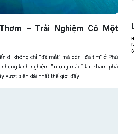
 Thơm – Trải Nghiệm Có Một
H
B
S
n đi không chỉ “đã mắt” mà còn “đã tim” ở Phú
t những kinh nghiệm “xương máu” khi khám phá
vượt biển dài nhất thế giới đấy!