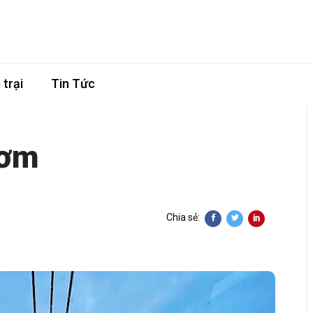
trại
Tin Tức
hơm
Chia sẻ: