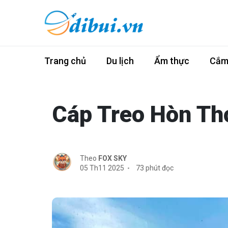
Trang chủ
Du lịch
Ẩm thực
Cắm 
Cáp Treo Hòn T
Theo
FOX SKY
05 Th11 2025
73 phút đọc