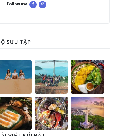
Follow me:
BỘ SƯU TẬP
BÀI VIẾT NỔI BẬT