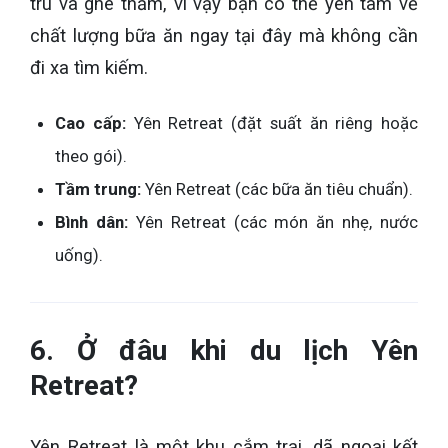
trú và ghé thăm, vì vậy bạn có thể yên tâm về
chất lượng bữa ăn ngay tại đây mà không cần
đi xa tìm kiếm.
Cao cấp:
Yên Retreat (đặt suất ăn riêng hoặc
theo gói).
Tầm trung:
Yên Retreat (các bữa ăn tiêu chuẩn).
Bình dân:
Yên Retreat (các món ăn nhẹ, nước
uống).
6. Ở đâu khi du lịch Yên
Retreat?
Yên Retreat là một khu cắm trại, dã ngoại kết