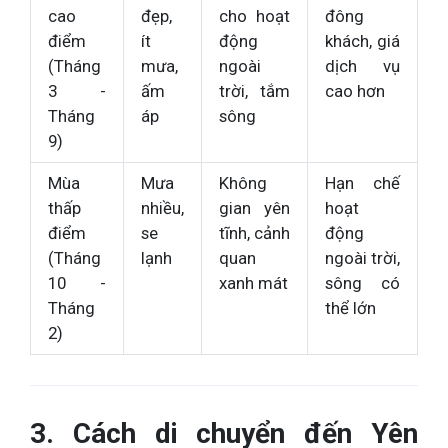
cao
đẹp,
cho hoạt
đông
điểm
ít
động
khách, giá
(Tháng
mưa,
ngoài
dịch vụ
3 -
ấm
trời, tắm
cao hơn
Tháng
áp
sông
9)
Mùa
Mưa
Không
Hạn chế
thấp
nhiều,
gian yên
hoạt
điểm
se
tĩnh, cảnh
động
(Tháng
lạnh
quan
ngoài trời,
10 -
xanh mát
sông có
Tháng
thể lớn
2)
3. Cách di chuyển đến Yên