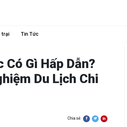
trại
Tin Tức
c Có Gì Hấp Dẫn?
ghiệm Du Lịch Chi
Chia sẻ: