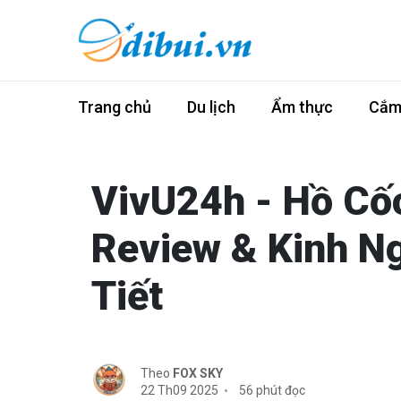
Trang chủ
Du lịch
Ẩm thực
Cắm 
VivU24h - Hồ Cố
Review & Kinh N
Tiết
Theo
FOX SKY
22 Th09 2025
56 phút đọc