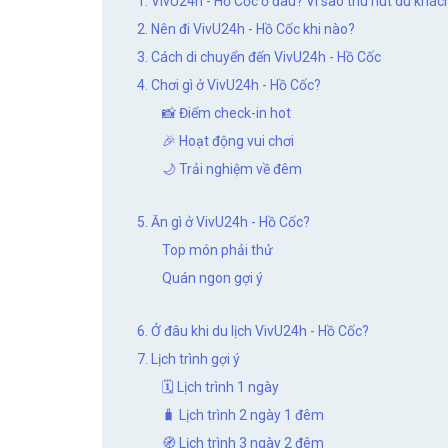
1. VivU24h - Hồ Cốc ở đâu? Vì sao thu hút du khác
2. Nên đi VivU24h - Hồ Cốc khi nào?
3. Cách di chuyển đến VivU24h - Hồ Cốc
4. Chơi gì ở VivU24h - Hồ Cốc?
📸 Điểm check-in hot
🎉 Hoạt động vui chơi
🌙 Trải nghiệm về đêm
5. Ăn gì ở VivU24h - Hồ Cốc?
Top món phải thử
Quán ngon gợi ý
6. Ở đâu khi du lịch VivU24h - Hồ Cốc?
7. Lịch trình gợi ý
🗓 Lịch trình 1 ngày
🧳 Lịch trình 2 ngày 1 đêm
🧭 Lịch trình 3 ngày 2 đêm