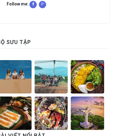
Follow me:
BỘ SƯU TẬP
BÀI VIẾT NỔI BẬT