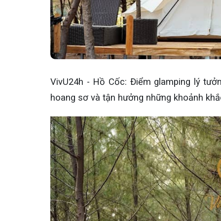
VivU24h - Hồ Cốc: Điểm glamping lý tưở
hoang sơ và tận hưởng những khoảnh khắ