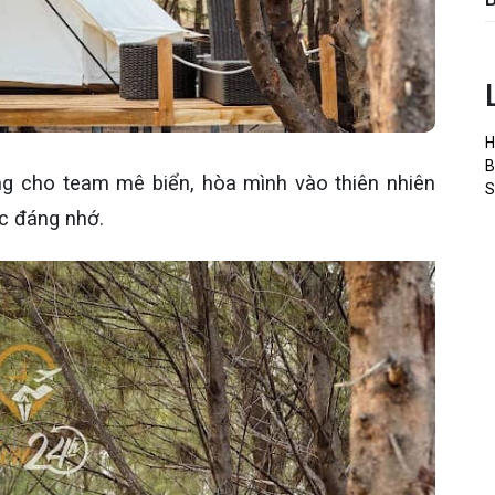
H
B
ng cho team mê biển, hòa mình vào thiên nhiên
S
c đáng nhớ.