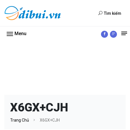
Tìm kiếm
Menu
X6GX+CJH
Trang Chủ
X6GX+CJH