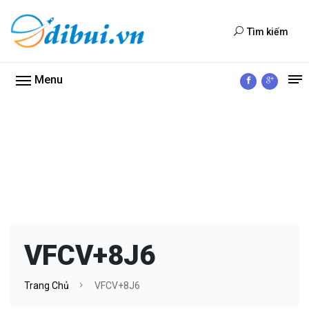
Tìm kiếm
Menu
VFCV+8J6
Trang Chủ
VFCV+8J6