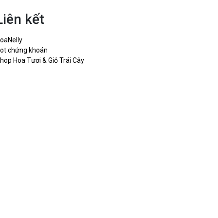
Liên kết
oaNelly
ot chứng khoán
hop Hoa Tươi & Giỏ Trái Cây