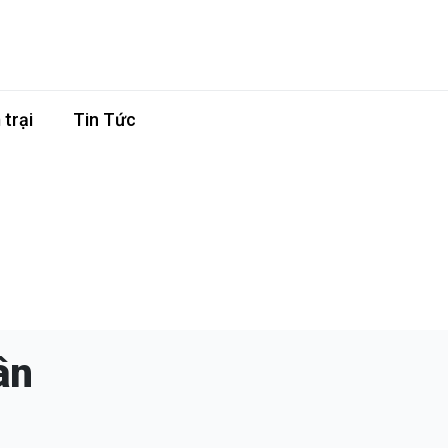
trại
Tin Tức
ân