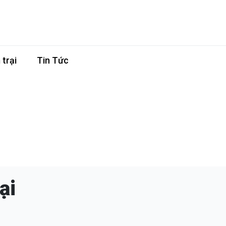
trại
Tin Tức
ại