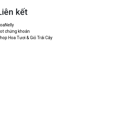
Liên kết
oaNelly
ot chứng khoán
hop Hoa Tươi & Giỏ Trái Cây