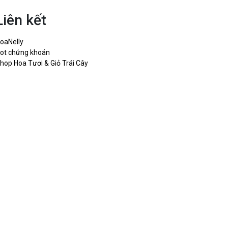
Liên kết
oaNelly
ot chứng khoán
hop Hoa Tươi & Giỏ Trái Cây