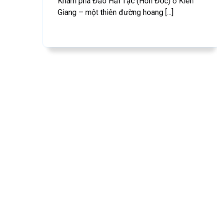
Khám phá Đảo Hải Tặc (Hòn Đốc) ở Kiên
Giang – một thiên đường hoang [...]