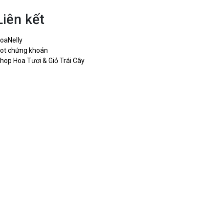
Liên kết
oaNelly
ot chứng khoán
hop Hoa Tươi & Giỏ Trái Cây