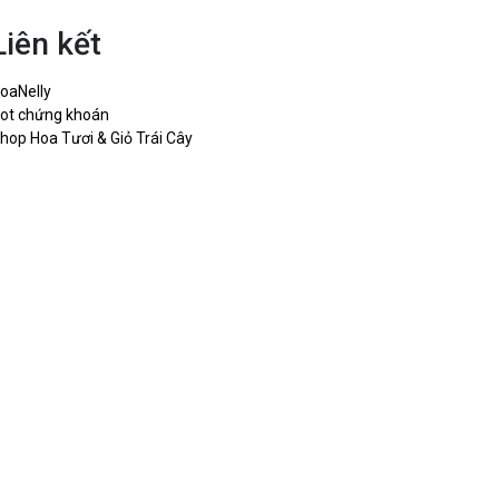
Liên kết
oaNelly
ot chứng khoán
hop Hoa Tươi & Giỏ Trái Cây