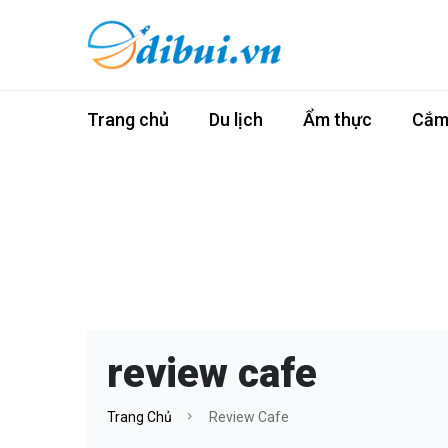
Trang chủ
Du lịch
Ẩm thực
Cắm 
review cafe
Trang Chủ
Review Cafe