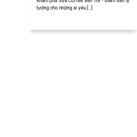
Khám phá Sữa Coffee Bến Tre - điểm đến lý
tưởng cho những ai yêu [...]